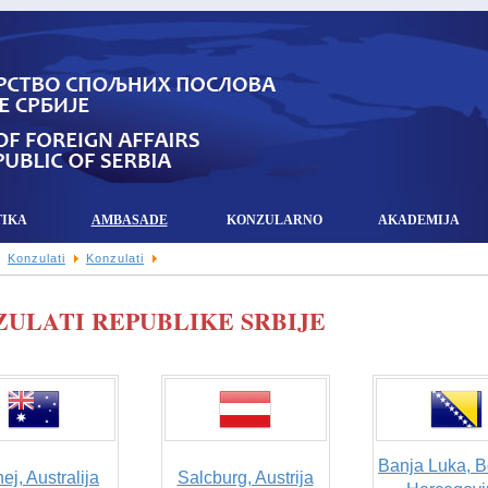
TIKA
AMBASADE
KONZULARNO
AKADEMIJA
Konzulati
Konzulati
ULATI REPUBLIKE SRBIJE
Banja Luka, B
ej, Australija
Salcburg, Austrija