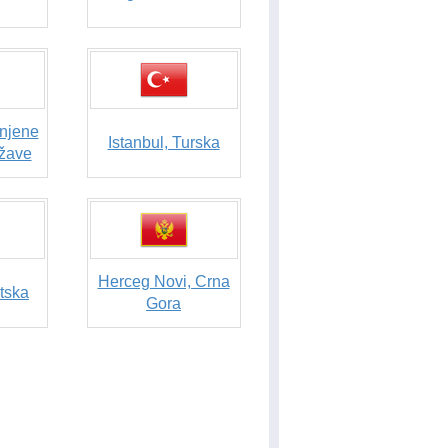
injene
Istanbul, Turska
žave
Herceg Novi, Crna
tska
Gora