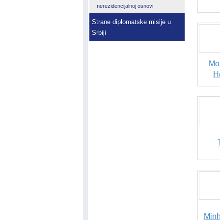
nerezidencijalnoj osnovi
Strane diplomatske misije u
Srbiji
Mos
H
Min