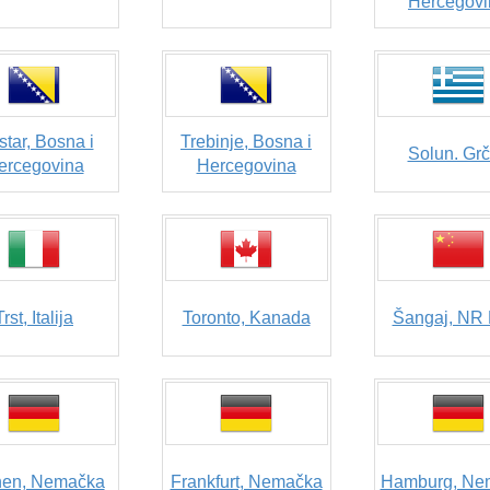
Hercegovi
tar, Bosna i
Trebinje, Bosna i
Solun. Gr
ercegovina
Hercegovina
Trst, Italija
Toronto, Kanada
Šangaj, NR 
hen, Nemačka
Frankfurt, Nemačka
Hamburg, Ne