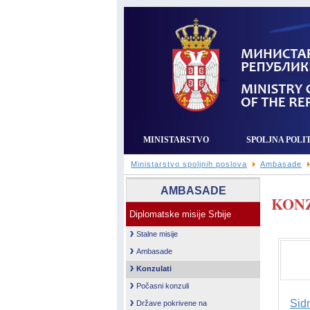
MINISTARSTVO
SPOLJNA POLI
Ministarstvo spoljnih poslova
Ambasade
AMBASADE
KONZ
Diplomatske misije Srbije
Stalne misije
Ambasade
Konzulati
Počasni konzuli
Sidn
Države pokrivene na