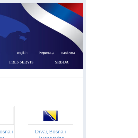
english
ћирилица
naslovna
PRES SERVIS
SRBIJA
osna i
Drvar, Bosna i