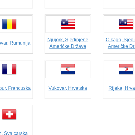
Njujork, Sjedinjene
Čikago, Sjed
var, Rumunija
Američke Države
Američke Dr
bur, Francuska
Vukovar, Hrvatska
Rijeka, Hrva
h, Švajcarska