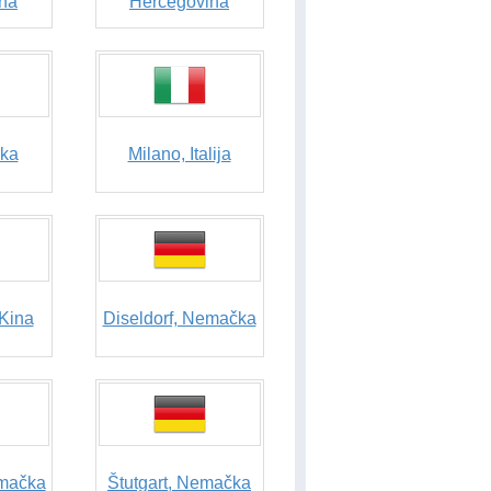
na
Hercegovina
čka
Milano, Italija
Kina
Diseldorf, Nemačka
mačka
Štutgart, Nemačka