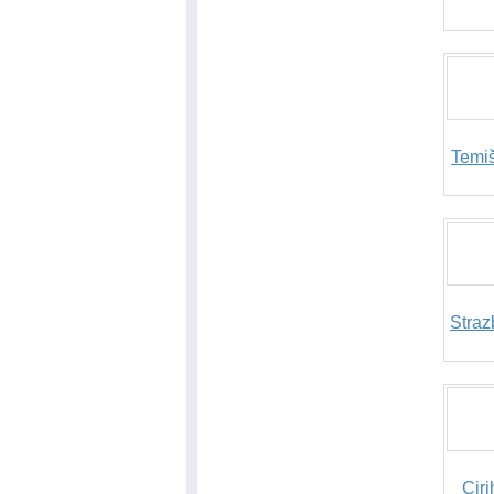
Temiš
Straz
Ciri