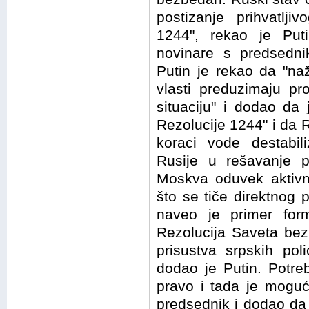
postizanje prihvatlj
1244", rekao je Puti
novinare s predsedn
Putin je rekao da "na
vlasti preduzimaju pr
situaciju" i dodao da
Rezolucije 1244" i da R
koraci vode destabili
Rusije u rešavanje p
Moskva oduvek aktivn
što se tiče direktnog p
naveo je primer form
Rezolucija Saveta be
prisustva srpskih poli
dodao je Putin. Potre
pravo i tada je moguć
predsednik i dodao da 