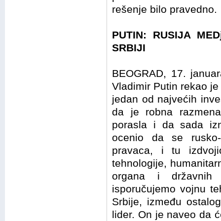
rešenje bilo pravedno.
PUTIN: RUSIJA MED
SRBIJI
BEOGRAD, 17. januara
Vladimir Putin rekao je
jedan od najvećih inves
da je robna razmena 
porasla i da sada izn
ocenio da se rusko-
pravaca, i tu izdvoj
tehnologije, humanitarn
organa i državnih
isporučujemo vojnu te
Srbije, između ostalog
lider. On je naveo da ć