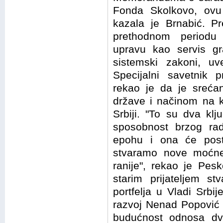
Fonda Skolkovo, ovu 
kazala je Brnabić. Pr
prethodnom periodu 
upravu kao servis gr
sistemski zakoni, uv
Specijalni savetnik 
rekao je da je sreća
države i načinom na k
Srbiji. "To su dva kl
sposobnost brzog ra
epohu i ona će post
stvaramo nove moćne 
ranije", rekao je Pes
starim prijateljem st
portfelja u Vladi Srbi
razvoj Nenad Popović r
budućnost odnosa dv