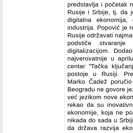
predstavlja i početak
Rusije i Srbije, tj. da
digitalna ekonomija, 
industrija. Popović je n
Rusije održavati najma
podstiče stvaranje
digitalizacijom. Doda
najverovatnije u aprilu
centar "Tačka ključan
postoje u Rusiji. Pr
Marko Čadež poručio j
Beogradu ne govore jezi
već jezikom nove ekono
rekao da su inovativ
ekonomije, koja ne po
nikada do sada u Srbiji
da država razvija ek