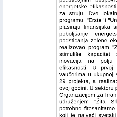
energetske efikasnost
za struju. Dve loka
programu, "Erste" i "Un
plasiraju finansijska
poboljšanje energet
podsticanja zelene ek
realizovao program "Z
stimuliše kapacitet
inovacija na polju 
efikasnosti. U prvo
vaučerima u ukupnoj 
29 projekta, a realiz
ovoj godini. U sektoru 
Organizacijom za hranu 
udruženjem "Žita Sr
potrebne fitosanitarn
koji je najveći svetsk