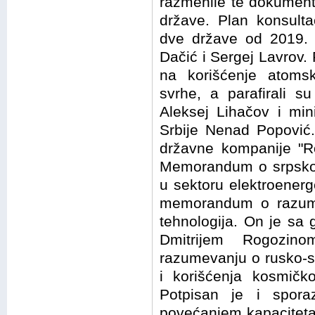
razmenile te dokumente
države. Plan konsulta
dve države od 2019. d
Dačić i Sergej Lavrov.
na korišćenje atoms
svrhe, a parafirali s
Aleksej Lihačov i min
Srbije Nenad Popović.
državne kompanije "Ro
Memorandum o srpsko-r
u sektoru elektroenerge
memorandum o razumev
tehnologija. On je sa
Dmitrijem Rogozi
razumevanju o rusko-srp
i korišćenja kosmičk
Potpisan je i spora
povećanjem kapaciteta