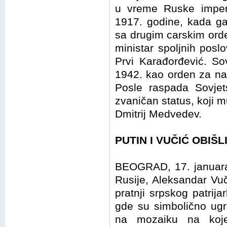
u vreme Ruske imperi
1917. godine, kada ga
sa drugim carskim ord
ministar spoljnih posl
Prvi Karađorđević. So
1942. kao orden za na
Posle raspada Sovjet
zvaničan status, koji m
Dmitrij Medvedev.
PUTIN I VUČIĆ OBIŠ
BEOGRAD, 17. januara 
Rusije, Aleksandar Vuč
pratnji srpskog patrij
gde su simbolično ugra
na mozaiku na koje