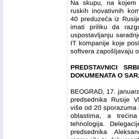
Na skupu, na kojem su
ruskih inovativnih ko
40 preduzeća iz Rusije
imati priliku da razg
uspostavljanju saradnje
IT kompanije koje posl
softvera zapošljavaju o
PREDSTAVNICI SRB
DOKUMENATA O SAR
BEOGRAD, 17. januara 
predsednika Rusije Vl
više od 20 sporazuma 
oblastima, a trećin
tehnologija. Delegaci
predsednika Aleksa