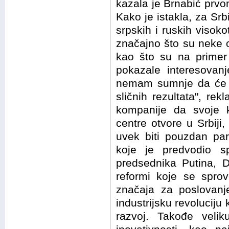
kazala je Brnabić prvom
Kako je istakla, za Srb
srpskih i ruskih visok
značajno što su neke o
kao što su na primer '
pokazale interesovanj
nemam sumnje da će 
sličnih rezultata", re
kompanije da svoje k
centre otvore u Srbiji
uvek biti pouzdan par
koje je predvodio spe
predsednika Putina, Dm
reformi koje se sprov
značaja za poslovanje
industrijsku revoluciju
razvoj. Takođe velik