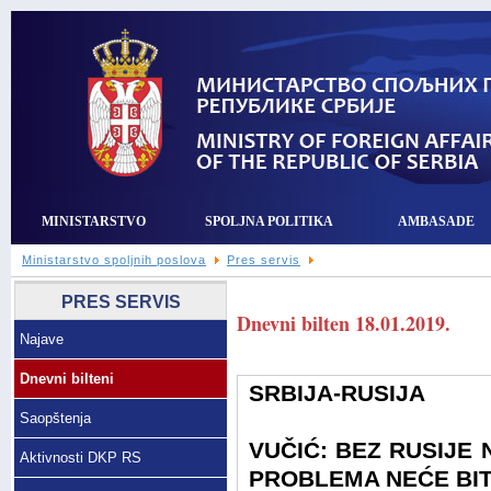
MINISTARSTVO
SPOLJNA POLITIKA
AMBASADE
Ministarstvo spoljnih poslova
Pres servis
PRES SERVIS
Dnevni bilten 18.01.2019.
Najave
Dnevni bilteni
SRBIJA-RUSIJA
Saopštenja
VUČIĆ: BEZ RUSIJE
Aktivnosti DKP RS
PROBLEMA NEĆE BIT