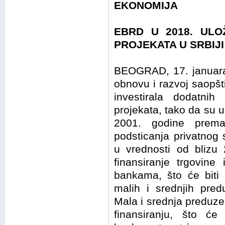
EKONOMIJA
EBRD U 2018. ULO
PROJEKATA U SRBIJI
BEOGRAD, 17. januara
obnovu i razvoj saopšti
investirala dodatni
projekata, tako da su 
2001. godine premaš
podsticanja privatnog
u vrednosti od blizu 
finansiranje trgovine
bankama, što će biti i
malih i srednjih pre
Mala i srednja preduzeć
finansiranju, što ć