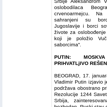
Srbije Aleksandrom 
oslobodilaca Beo
crvenoarmejcu. Na 
sahranjeni su borc
Jugoslavije i borci s
živote za oslobođenj
koji je položio Vuč
saborcima".
PUTIN: MOSKV
PRIHVATLjIVO REŠEN
BEOGRAD, 17. januara
Vladimir Putin izjavio
podržava obostrano pr
Rezolucije 1244 Savet
Srbija, zainteresov
bezbedan. Ruski stav 