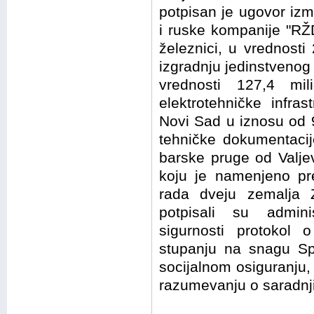
potpisan je ugovor izme
i ruske kompanije "RŽ
železnici, u vrednost
izgradnju jedinstvenog
vrednosti 127,4 mil
elektrotehničke infra
Novi Sad u iznosu od 9
tehničke dokumentacij
barske pruge od Valj
koju je namenjeno pre
rada dveju zemalja 
potpisali su admini
sigurnosti protokol o
stupanju na snagu Sp
socijalnom osiguranj
razumevanju o saradnji 