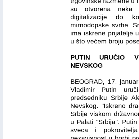
trgovinske razmene u m
su otvorena neka n
digitalizacije do k
mirnodopske svrhe. Sr
ima iskrene prijatelj
u što većem broju poseć
PUTIN URUČIO V
NEVSKOG
BEOGRAD, 17. januara
Vladimir Putin uru
predsedniku Srbije A
Nevskog. "Iskreno dra
Srbije viskom državno
u Palati "Srbija". Puti
sveca i pokrovitelj
nezavisnost u borbi pr