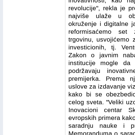
inovativnosti, kao na
revolucije", rekla je 
najviše ulaže u obr
okruženje i digitalne
reformisaćemo set 
trgovinu, usvojićemo z
investicionih, tj. Ve
Zakon o javnim nab
institucije mogle da
podržavaju inovativ
premijerka. Prema nj
uslove za izdavanje viz
kako bi se obezbedio
celog sveta. "Veliki 
Inovacioni centar S
evropskih primera kako t
saradnju nauke i pr
Memoranduma o saradnj