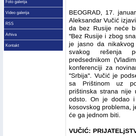
Foto galerija
BEOGRAD, 17. januara
Video galerija
Aleksandar Vučić izjavi
RSS
da bez Rusije neće bi
Arhiva
"Bez Rusije i zbog sn
je jasno da nikakvog 
Kontakt
svakog rešenja p
predsednikom (Vladim
konferenciji za novin
"Srbija". Vučić je pod
sa Prištinom uz po
prištinska strana nij
odsto. On je dodao i
kosovskog problema, jer
će ga jednom biti.
VUČIĆ: PRIJATELjST