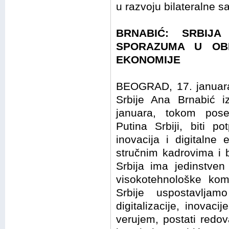
u razvoju bilateralne s
BRNABIĆ: SRBIJA
SPORAZUMA U OBLA
EKONOMIJE
BEOGRAD, 17. januara
Srbije Ana Brnabić iz
januara, tokom pose
Putina Srbiji, biti p
inovacija i digitalne 
stručnim kadrovima i 
Srbija ima jedinstven
visokotehnološke kom
Srbije uspostavljam
digitalizacije, inovaci
verujem, postati redov