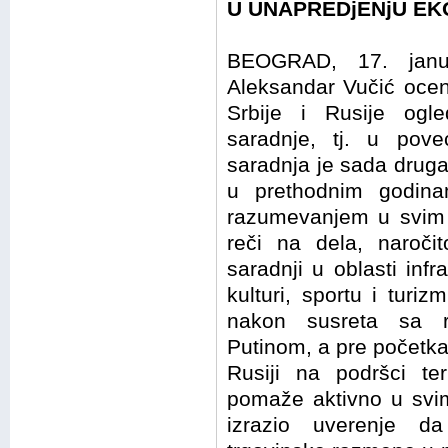
U UNAPREDjENjU E
BEOGRAD, 17. janu
Aleksandar Vučić oceni
Srbije i Rusije og
saradnje, tj. u pov
saradnja je sada druga
u prethodnim godina
razumevanjem u svim k
reči na dela, naročit
saradnji u oblasti infr
kulturi, sportu i turiz
nakon susreta sa r
Putinom, a pre početka
Rusiji na podršci teri
pomaže aktivno u svim
izrazio uverenje d