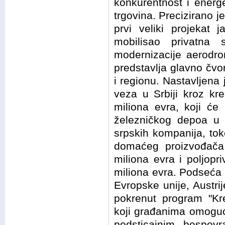
konkurentnost i energ
trgovina. Precizirano 
prvi veliki projekat j
mobilisao privatna 
modernizacije aerodro
predstavlja glavno čvo
i regionu. Nastavljena
veza u Srbiji kroz kr
miliona evra, koji će 
železničkog depoa u 
srpskih kompanija, to
domaćeg proizvođača
miliona evra i poljop
miliona evra. Podseća 
Evropske unije, Austrij
pokrenut program "Kre
koji građanima omoguć
podsticajnim bespov