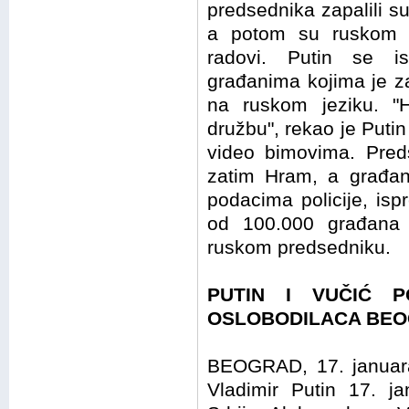
predsednika zapalili s
a potom su ruskom pr
radovi. Putin se i
građanima kojima je za
na ruskom jeziku. "H
družbu", rekao je Putin
video bimovima. Preds
zatim Hram, a građan
podacima policije, is
od 100.000 građana 
ruskom predsedniku.
PUTIN I VUČIĆ P
OSLOBODILACA BE
BEOGRAD, 17. januara
Vladimir Putin 17. j