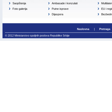
Saopštenja
Ambasade i konzulati
Multilate
Foto galerija
Putne isprave
EU i reg
Dijaspora
Bezbedno
Naslovna
Pretraga
© 2012 Ministarstvo spoljnih poslova Republike Srbije