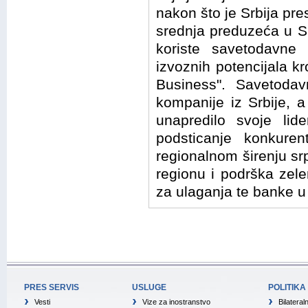
nakon što je Srbija pre
srednja preduzeća u Srb
koriste savetodavne 
izvoznih potencijala 
Business". Savetoda
kompanije iz Srbije, a
unapredilo svoje lid
podsticanje konkuren
regionalnom širenju s
regionu i podrška zelen
za ulaganja te banke u 
PRES SERVIS
USLUGE
POLITIKA
Vesti
Vize za inostranstvo
Bilateral