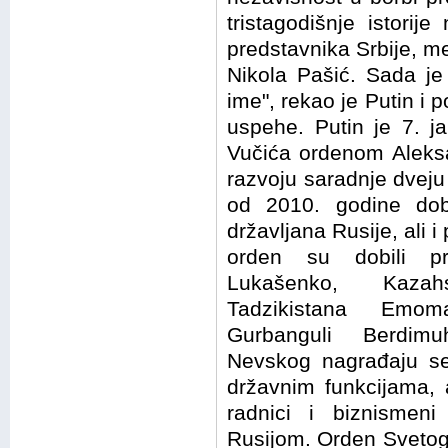
tristagodišnje istori
predstavnika Srbije, m
Nikola Pašić. Sada je
ime", rekao je Putin i 
uspehe. Putin je 7. j
Vučića ordenom Aleksa
razvoju saradnje dvej
od 2010. godine dob
državljana Rusije, ali i
orden su dobili pre
Lukašenko, Kazah
Tadzikistana Emo
Gurbanguli Berdim
Nevskog nagrađaju se
državnim funkcijama, ali
radnici i biznismen
Rusijom. Orden Svetog