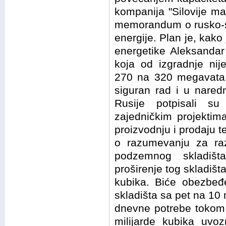
kompanija "Silovije maš
memorandum o rusko-sr
energije. Plan je, kako
energetike Aleksandar
koja od izgradnje ni
270 na 320 megavata
siguran rad i u naredn
Rusije potpisali 
zajedničkim projektima
proizvodnju i prodaju
o razumevanju za razv
podzemnog skladišt
proširenje tog skladišt
kubika. Biće obezbeđ
skladišta sa pet na 10 
dnevne potrebe tokom 
milijarde kubika uvoz