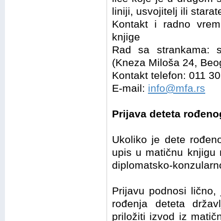
liniji, usvojitelj ili star
Kontakt i radno vrem
knjige
Rad sa strankama: s
(Kneza Miloša 24, Beo
Kontakt telefon: 011 3
E-mail:
info@mfa.rs
Prijava deteta rođeno
Ukoliko je dete rođeno
upis u matičnu knjigu 
diplomatsko-konzularn
Prijavu podnosi lično, 
rođenja deteta državl
priložiti izvod iz mati