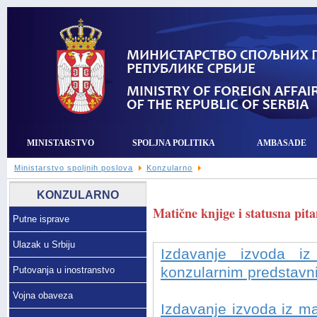
MINISTARSTVO
SPOLJNA POLITIKA
AMBASADE
Ministarstvo spoljnih poslova
Konzularno
KONZULARNO
Matične knjige i statusna pita
Putne isprave
Ulazak u Srbiju
Izdavanje izvoda iz
konzularnim predstavn
Putovanja u inostranstvo
Vojna obaveza
Izdavanje izvoda iz mat