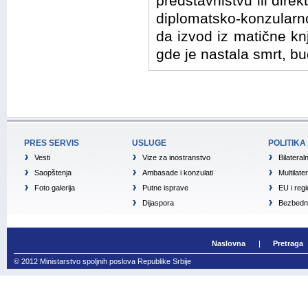
predstavništvu ili direk
diplomatsko-konzularno
da izvod iz matične kn
gde je nastala smrt, bu
PRES SERVIS
USLUGE
POLITIKA
Vesti
Vize za inostranstvo
Bilateral
Saopštenja
Ambasade i konzulati
Multilate
Foto galerija
Putne isprave
EU i reg
Dijaspora
Bezbedno
Naslovna
Pretraga
© 2012 Ministarstvo spoljnih poslova Republike Srbije