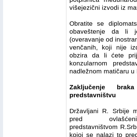
višejezični izvodi iz m
Obratite se diplomat
obaveštenje da li j
(overavanje od inostra
venčanih, koji nije i
obzira da li ćete pri
konzularnom predstav
nadležnom matičaru u R
Zaključenje brak
predstavništvu
Državljani R. Srbije 
pred ovlašćenim
predstavništvom R.Srb
kojoj se nalazi to pre