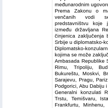
međunarodnim ugovor
Prema Zakonu o mat
venčanih vodi se
predstavništvu koje
između državljana Re
činjenica zaključenja
Srbije u diplomatsko-k
Diplomatsko-konzula
kojima se može zaključi
Ambasada Republike Srbi
Rimu, Tripoliju, Bud
Bukureštu, Moskvi, Br
Sarajevu, Pragu, Pariz
Podgorici, Abu Dabiju i 
Generalni konzulati R
Trstu, Temišvaru, Ist
Frankfurtu, Minhenu, 