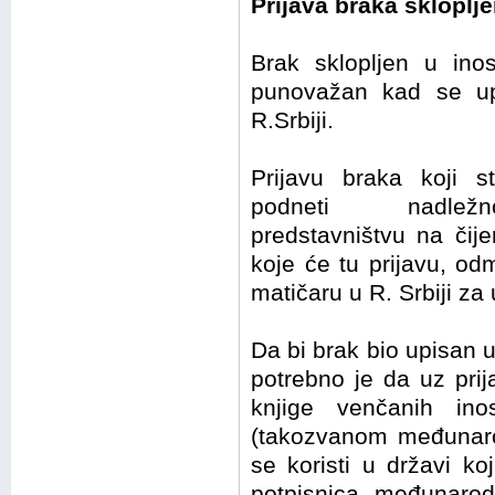
Prijava braka sklopl
Brak sklopljen u inos
punovažan kad se up
R.Srbiji.
Prijavu braka koji s
podneti nadležno
predstavništvu na čije
koje će tu prijavu, o
matičaru u R. Srbiji za
Da bi brak bio upisan u
potrebno je da uz prij
knjige venčanih ino
(takozvanom međunarod
se koristi u državi ko
potpisnica međunarod