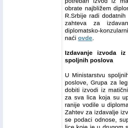
potreban izvod iz m
obrate najbližem dipl
R.Srbije radi dodatni
zahteva za izdavan
diplomatsko-konzularn
naći
ovde
.
Izdavanje izvoda iz
spoljnih poslova
U Ministarstvu spoljn
poslove, Grupa za leg
dobiti izvodi iz matičn
za sva lica koja su u
ranije vodile u diplom
Zahtev za izdavalje i
se podaci odnose, supru
lice koje je u drugom