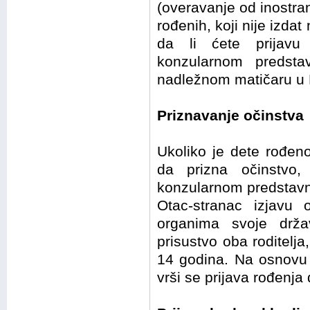
(overavanje od inostra
rođenih, koji nije izda
da li ćete prijavu 
konzularnom predstav
nadležnom matičaru u R
Priznavanje očinstva
Ukoliko je dete rođeno
da prizna očinstvo,
konzularnom predstavniš
Otac-stranac izjavu 
organima svoje drža
prisustvo oba roditelja
14 godina. Na osnovu 
vrši se prijava rođenja 