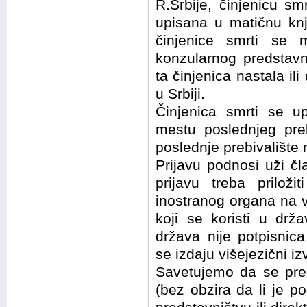
R.Srbije, činjenicu smr
upisana u matičnu knji
činjenice smrti se 
konzularnog predstavn
ta činjenica nastala il
u Srbiji.
Činjenica smrti se u
mestu poslednjeg preb
poslednje prebivalište
Prijavu podnosi uži čl
prijavu treba priloži
inostranog organa na v
koji se koristi u drž
država nije potpisnic
se izdaju višejezični iz
Savetujemo da se pre 
(bez obzira da li je 