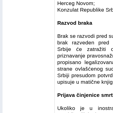
Herceg Novom;
Konzulat Republike Srb
Razvod braka
Brak se razvodi pred 
brak razveden pred 
Srbije će zatražiti
priznavanje pravosnažn
propisano legalizovan
strane ovlašćenog su
Srbiji presudom potvrd
upisuje u matične knjig
Prijava činjenice smrt
Ukoliko je u inostr