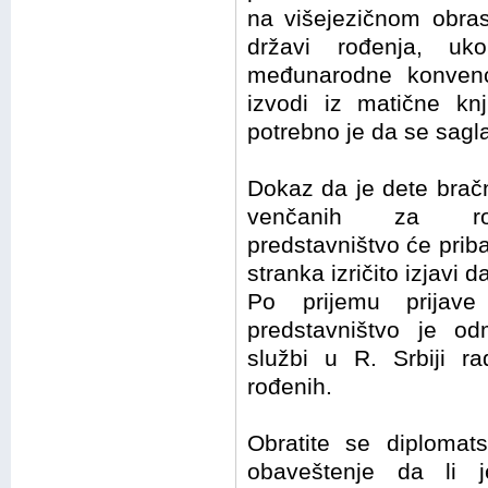
na višejezičnom obrasc
državi rođenja, uko
međunarodne konvenci
izvodi iz matične kn
potrebno je da se saglas
Dokaz da je dete brač
venčanih za rodit
predstavništvo će priba
stranka izričito izjavi 
Po prijemu prijave 
predstavništvo je od
službi u R. Srbiji r
rođenih.
Obratite se diplomat
obaveštenje da li j