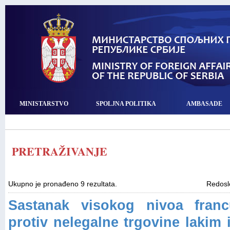
MINISTARSTVO
SPOLJNA POLITIKA
AMBASADE
PRETRAŽIVANJE
Ukupno je pronađeno 9 rezultata.
Redos
Sastanak visokog nivoa francu
protiv nelegalne trgovine lakim 