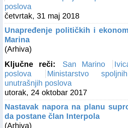
poslova
četvrtak, 31 maj 2018
Unapređenje političkih i ekono
Marina
(Arhiva)
Ključne reči:
San Marino
Ivi
poslova
Ministarstvo spoljn
unutrašnjih poslova
utorak, 24 oktobar 2017
Nastavak napora na planu supro
da postane član Interpola
(Arhiva)