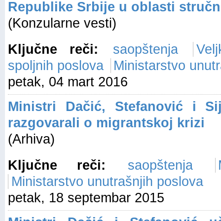
Republike Srbije u oblasti struč
(Konzularne vesti)
Ključne reči:
saopštenja
Vel
spoljnih poslova
Ministarstvo unut
petak, 04 mart 2016
Ministri Dačić, Stefanović i 
razgovarali o migrantskoj krizi
(Arhiva)
Ključne reči:
saopštenja
Ministarstvo unutrašnjih poslova
petak, 18 septembar 2015