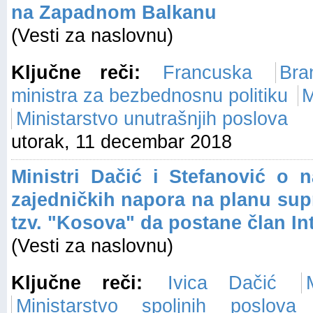
na Zapadnom Balkanu
(Vesti za naslovnu)
Ključne reči:
Francuska
Bra
ministra za bezbednosnu politiku
M
Ministarstvo unutrašnjih poslova
utorak, 11 decembar 2018
Ministri Dačić i Stefanović o 
zajedničkih napora na planu supr
tzv. "Kosova" da postane član In
(Vesti za naslovnu)
Ključne reči:
Ivica Dačić
Ministarstvo spoljnih poslova