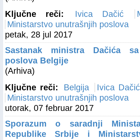
Ključne reči:
Ivica Dačić
Ministarstvo unutrašnjih poslova
petak, 28 jul 2017
Sastanak ministra Dačića sa
poslova Belgije
(Arhiva)
Ključne reči:
Belgija
Ivica Dači
Ministarstvo unutrašnjih poslova
utorak, 07 februar 2017
Sporazum o saradnji Minista
Republike Srbije i Ministars