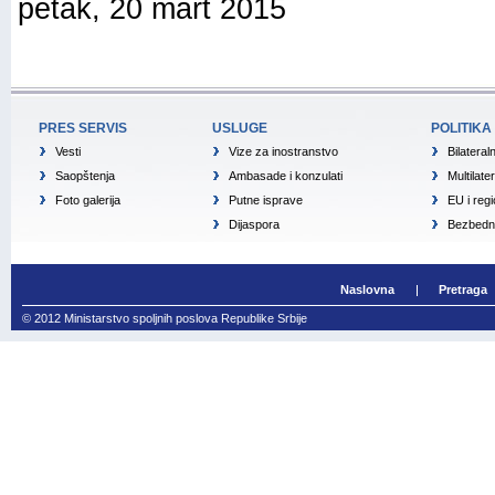
petak, 20 mart 2015
PRES SERVIS
USLUGE
POLITIKA
Vesti
Vize za inostranstvo
Bilateral
Saopštenja
Ambasade i konzulati
Multilate
Foto galerija
Putne isprave
EU i reg
Dijaspora
Bezbedno
Naslovna
Pretraga
© 2012 Ministarstvo spoljnih poslova Republike Srbije