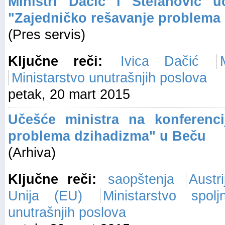
Ministri Dačić i Stefanović u
"Zajedničko rešavanje problema
(Pres servis)
Ključne reči:
Ivica Dačić
Ministarstvo unutrašnjih poslova
petak, 20 mart 2015
Učešće ministra na konferenci
problema dzihadizma" u Beču
(Arhiva)
Ključne reči:
saopštenja
Austri
Unija (EU)
Ministarstvo spol
unutrašnjih poslova