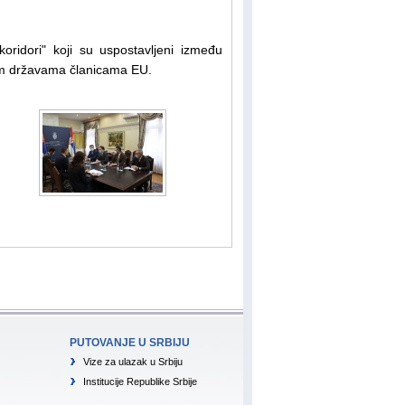
koridori" koji su uspostavljeni između
im državama članicama EU.
PUTOVANJE U SRBIJU
Vize za ulazak u Srbiju
Institucije Republike Srbije