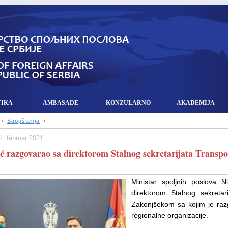
TIKA
AMBASADE
KONZULARNO
AKADEMIJA
Saopštenja
1. februar 2021.
ić razgovarao sa direktorom Stalnog sekretarijata Transpo
Ministar spoljnih poslova 
direktorom Stalnog sekretar
Zakonjšekom sa kojim je razg
regionalne organizacije.