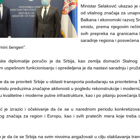
Ministar Selaković ukazao je 
od vitalnog značaja za unap
Balkana i ekonomski razvoj Srb
smislu, prema njegovim rečim
svih prepreka na granicama
saradnje regiona i posvećena j
mini šengen".
ske diplomatije poručio je da Srbija, kao zemlja domaćin Stalnog s
m uspešnom funkcionisanju i opredeljena je da nastavi saradnju i pr
e da se prioriteti Srbije u oblasti transporta podudaraju sa prioritetim
islu preduzima značajne aktivnosti u pogledu rekonstrukcije i moderniz
u kvalitetne i moderne putne infrastrukture, kao i po pitanju povećanja
ić je izrazio i očekivanje da će se u narednom periodu konkretizovati
og značaja za region i Evropu, kao i svih pratećih mera koje treba da
.
 je da će se Srbija na svim nivoima angažovati u cilju olakšavanja tra