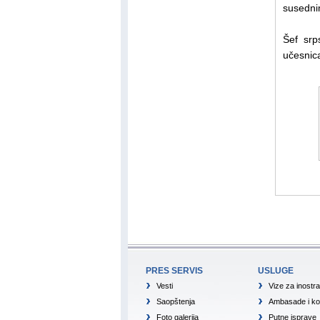
susednim
Šef srp
učesnic
PRES SERVIS
USLUGE
Vesti
Vize za inostr
Saopštenja
Ambasade i ko
Foto galerija
Putne isprave