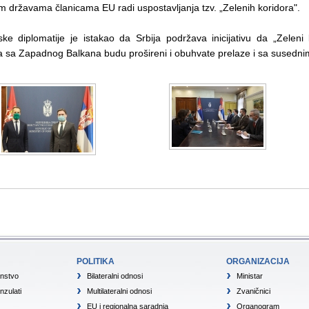
 državama članicama EU radi uspostavljanja tzv. „Zelenih koridora".
ske diplomatije je istakao da Srbija podržava inicijativu da „Zeleni 
a sa Zapadnog Balkana budu prošireni i obuhvate prelaze i sa susedn
POLITIKA
ORGANIZACIJA
anstvo
Bilateralni odnosi
Ministar
nzulati
Multilateralni odnosi
Zvaničnici
EU i regionalna saradnja
Organogram