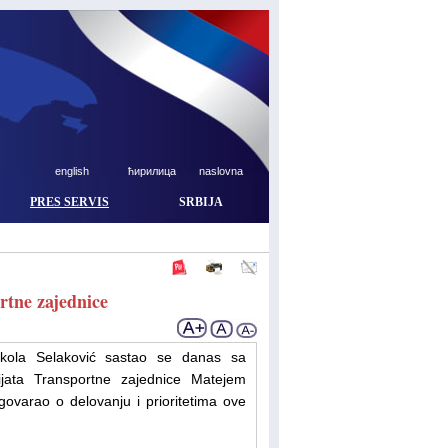
english
ћирилица
naslovna
PRES SERVIS
SRBIJA
rtne zajednice
Nikola Selaković sastao se danas sa
ijata Transportne zajednice Matejem
ovarao o delovanju i prioritetima ove