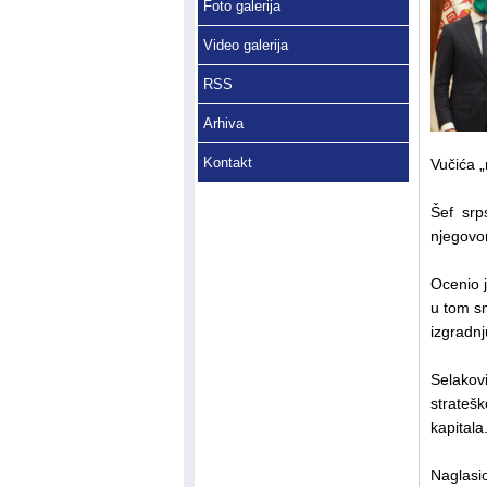
Foto galerija
Video galerija
RSS
Arhiva
Kontakt
Vučića „
Šef srp
njegovo
Ocenio j
u tom sm
izgradnj
Selakov
stratešk
kapitala
Naglasio