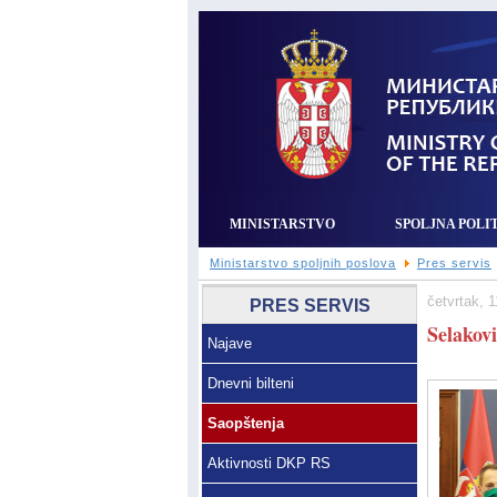
MINISTARSTVO
SPOLJNA POLI
Ministarstvo spoljnih poslova
Pres servis
četvrtak, 1
PRES SERVIS
Selakov
Najave
Dnevni bilteni
Saopštenja
Aktivnosti DKP RS