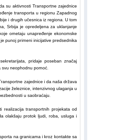
da su aktivnosti Transportne zajednice
ređenje transporta u regionu Zapadnog
ije i drugih učesnica iz regiona. U tom
a, Srbija je opredeljena za uklanjanje
 koje ometaju unapređenje ekonomske
e punoj primeni inicijative predsednika
ekretarijata, pridaje poseban značaj
uža svu neophodnu pomoć.
a Transportne zajednice i da naša država
acije železnice, intenzivnog ulaganja u
 bezbednosti u saobraćaju.
 realizacija transportnih projekata od
 olakšaju protok ljudi, roba, usluga i
nsporta na granicama i kroz kontakte sa