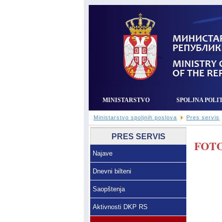
MINISTARSTVO
SPOLJNA POLI
Ministarstvo spoljnih poslova
Pres servis
PRES SERVIS
FOTO
Najave
Dnevni bilteni
Saopštenja
Aktivnosti DKP RS