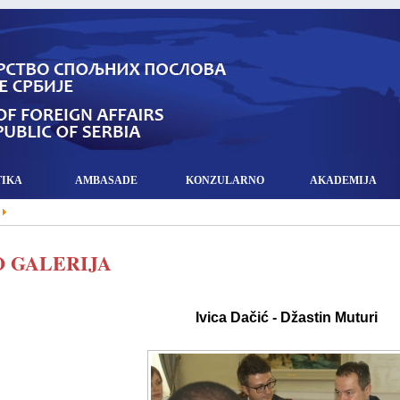
TIKA
AMBASADE
KONZULARNO
AKADEMIJA
 GALERIJA
Ivica Dačić - Džastin Muturi