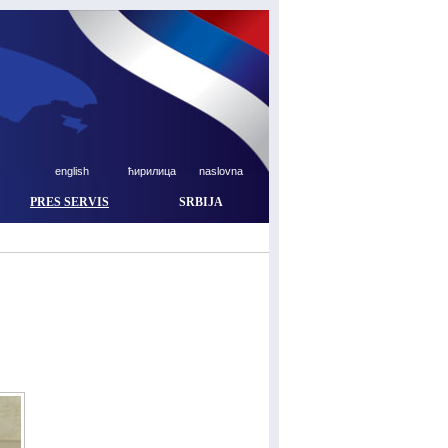
english
ћирилица
naslovna
PRES SERVIS
SRBIJA