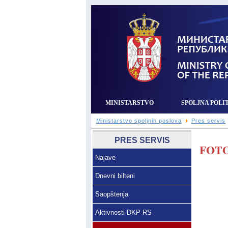
MINISTARSTVO
SPOLJNA POLI
Ministarstvo spoljnih poslova
Pres servis
PRES SERVIS
FOTO
Najave
Dnevni bilteni
Saopštenja
Aktivnosti DKP RS