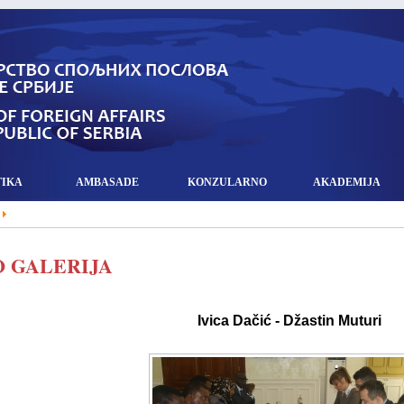
TIKA
AMBASADE
KONZULARNO
AKADEMIJA
 GALERIJA
Ivica Dačić - Džastin Muturi