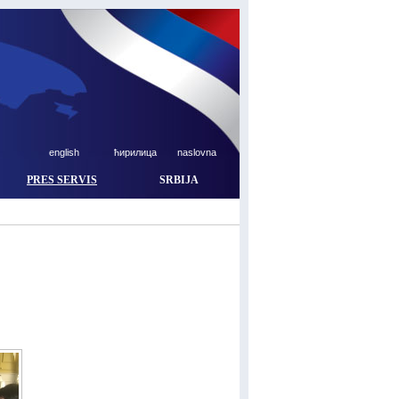
english
ћирилица
naslovna
PRES SERVIS
SRBIJA