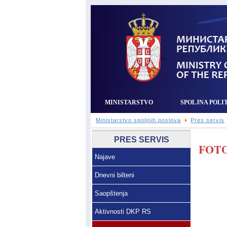
MINISTARSTVO
SPOLJNA POLI
Ministarstvo spoljnih poslova
Pres servis
PRES SERVIS
FOTO
Najave
Dnevni bilteni
Saopštenja
Aktivnosti DKP RS