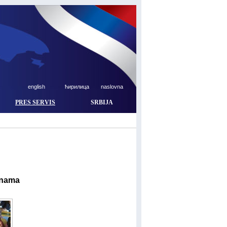
english
ћирилица
naslovna
PRES SERVIS
SRBIJA
enama