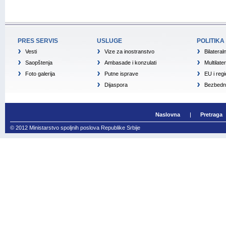
PRES SERVIS
USLUGE
POLITIKA
Vesti
Vize za inostranstvo
Bilateral
Saopštenja
Ambasade i konzulati
Multilate
Foto galerija
Putne isprave
EU i reg
Dijaspora
Bezbedno
Naslovna
Pretraga
© 2012 Ministarstvo spoljnih poslova Republike Srbije