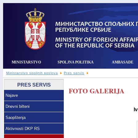
MINISTARSTVO
SPOLJNA POLITIKA
AMBASADE
Ministarstvo spoljnih poslova
Pres servis
PRES SERVIS
FOTO GALERIJA
Najave
Dnevni bilteni
I
Saopštenja
Aktivnosti DKP RS