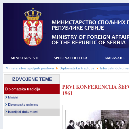
MINISTARSTVO
SPOLJNA POLITIKA
AMBASADE
Ministarstvo spoljnih poslova
Diplomatska tradicija
Istorijski dokume
IZDVOJENE TEME
PRVI KONFERENCIJA ŠEF
Diplomatska tradicija
1961
Ministri
Diplomatske uniforme
Istorijski dokumenti