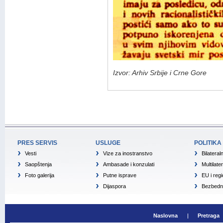
Izvor: Arhiv Srbije i Crne Gore
PRES SERVIS
USLUGE
POLITIKA
Vesti
Vize za inostranstvo
Bilateral
Saopštenja
Ambasade i konzulati
Multilate
Foto galerija
Putne isprave
EU i reg
Dijaspora
Bezbedno
Naslovna
Pretraga