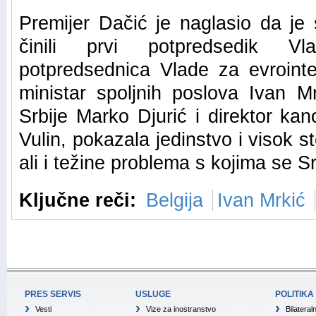
Premijer Dačić je naglasio da je 
činili prvi potpredsedik Vl
potpredsednica Vlade za evrointe
ministar spoljnih poslova Ivan M
Srbije Marko Djurić i direktor ka
Vulin, pokazala jedinstvo i visok 
ali i težine problema s kojima se S
Ključne reči:
Belgija
Ivan Mrkić
PRES SERVIS
USLUGE
POLITIKA
Vesti
Vize za inostranstvo
Bilateral