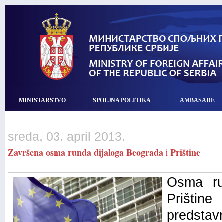
MINISTARSTVO
SPOLJNA POLITIKA
AMBASADE
sreda, 03. april 2013.
Završena osma runda dijaloga Beograda i Prištine
Osma ru
Prištin
predsta