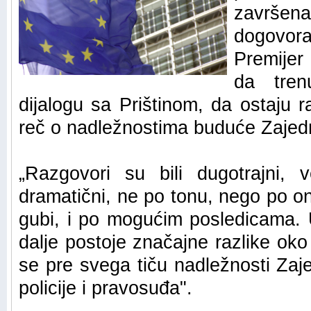
završena
dogovora
Premijer
da tre
dijalogu sa Prištinom, da ostaju 
reč o nadležnostima buduće Zajedn
„Razgovori su bili dugotrajni, v
dramatični, ne po tonu, nego po on
gubi, i po mogućim posledicama. Ul
dalje postoje značajne razlike oko 
se pre svega tiču nadležnosti Zaj
policije i pravosuđa".