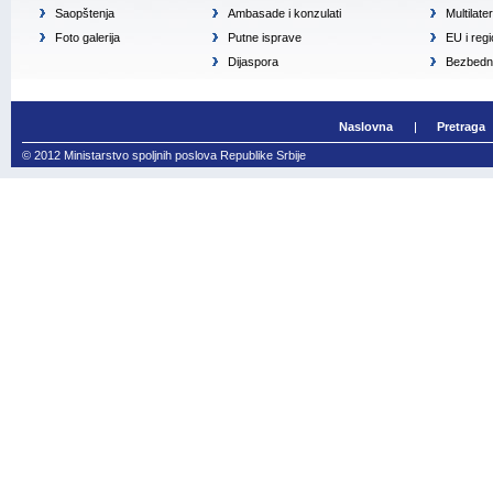
Saopštenja
Ambasade i konzulati
Multilate
Foto galerija
Putne isprave
EU i reg
Dijaspora
Bezbedno
Naslovna
Pretraga
© 2012 Ministarstvo spoljnih poslova Republike Srbije