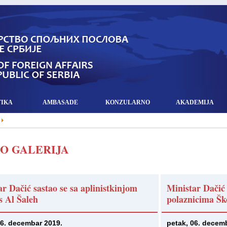
TIKA
AMBASADE
KONZULARNO
AKADEMIJA
O GALERIJA
ar Dačić sastao se sa aplinistkinjom
Ministar Dačić
s Al Šaleh
polaznicima Šk
06. decembar 2019.
petak, 06. decem