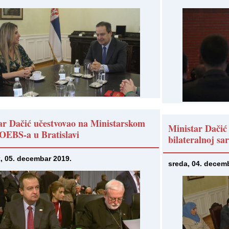
ar Dačić učestvovao na Ministarskom
Ministar Dačić
 OEBS-a u Bratislavi
bilateralnoj sa
k, 05. decembar 2019.
sreda, 04. decem