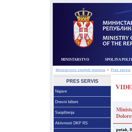
MINISTARSTVO
SPOLJNA POLI
Ministarstvo spoljnih poslova
Pres servis
PRES SERVIS
VIDE
Najave
Dnevni bilteni
Minist
Saopštenja
Dolore
Aktivnosti DKP RS
petak, 