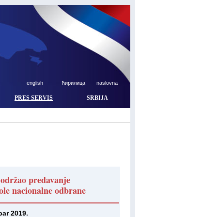
english
ћирилица
naslovna
PRES SERVIS
SRBIJA
 održao predavanje
ole nacionalne odbrane
bar 2019.