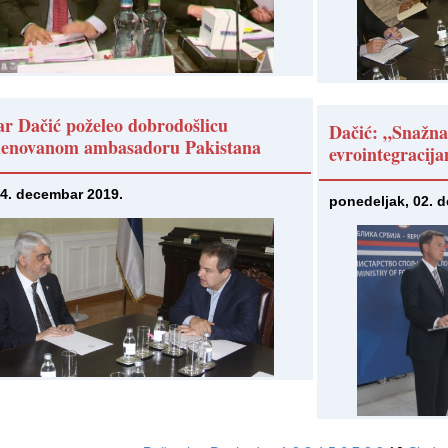
ar Dačić poželeo dobrodošlicu
Dačić: „Snažna
enovanom ambasadoru Pakistana
evrointegracij
04. decembar 2019.
ponedeljak, 02. 