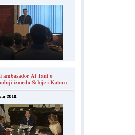
 i ambasador Al Tani o
radnji između Srbije i Katara
bar 2019.