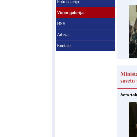
Foto galerija
Video galerija
RSS
Arhiva
Kontakt
Minist
savetu
četvrta