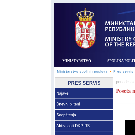
MINISTARSTVO
SPOLJNA POLI
Ministarstvo spoljnih poslova
Pres servis
ponedeljak,
PRES SERVIS
Poseta 
Najave
Dnevni bilteni
Saopštenja
Aktivnosti DKP RS