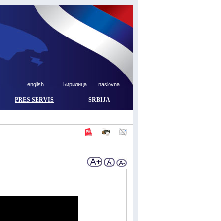
english
ћирилица
naslovna
PRES SERVIS
SRBIJA