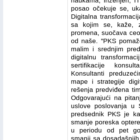
naukama, inženjeri, IT
posao očekuje se, ukaz
Digitalna transformacij
sa kojim se, kaže, z
promena, suočava ceo 
od naše. "PKS pomaže p
malim i srednjim pre
digitalnu transforma
sertifikacije konsu
Konsultanti preduze
mape i strategije dig
rešenja predviđena ti
Odgovarajući na pitan
uslove poslovanja u S
predsednik PKS je ka
smanje poreska optereć
u periodu od pet go
smanji sa dosadašnjih