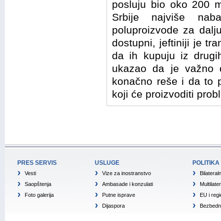
posluju bio oko 200 mi
Srbije najviše nabav
poluproizvode za dalj
dostupni, jeftiniji je 
da ih kupuju iz drugi
ukazao da je važno d
konačno reše i da to 
koji će proizvoditi pro
PRES SERVIS
USLUGE
POLITIKA
Vesti
Vize za inostranstvo
Bilateral
Saopštenja
Ambasade i konzulati
Multilate
Foto galerija
Putne isprave
EU i reg
Dijaspora
Bezbedno