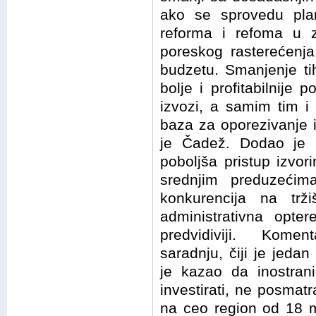
ako se sprovedu pla
reforma i refoma u 
poreskog rasterećenja
budzetu. Smanjenje ti
bolje i profitabilnije p
izvozi, a samim tim i 
baza za oporezivanje 
je Čadež. Dodao je 
poboljša pristup izvor
srednjim preduzećim
konkurencija na trži
administrativna opte
predvidiviji. Kome
saradnju, čiji je jeda
je kazao da inostrani
investirati, ne posmat
na ceo region od 18 mi