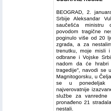
BEOGRAD, 2. januara
Srbije Aleksandar Vu
saučešća ministru 
povodom tragične ne
poginulo više od 20 l
zgrada, a za nestal
trenutku, moje misli i
odbrane i Vojske Srb
nadom da će hrabri 
tragedije", navodi se
Magnitogorsku, u Čeljab
se u ponedeljak p
najverovatnije izazv
službe za vanredne 
pronađeno 21 stradal
nestali.