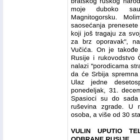
bratskog ruskog narod
moje duboko sau
Magnitogorsku. Mol
saosećanja prenesete 
koji još tragaju za sv
za brz oporavak", n
Vučića. On je takođ
Rusije i rukovodstvo 
nalazi "porodicama stra
da će Srbija spremna 
Ulaz jedne desetos
ponedeljak, 31. decem
Spasioci su do sada i
ruševina zgrade. U 
osoba, a više od 30 st
VULIN UPUTIO TE
ODBRANE RUSIJE