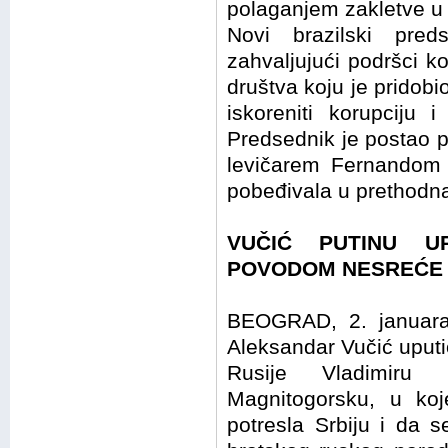
polaganjem zakletve u p
Novi brazilski pre
zahvaljujući podršci ko
društva koju je pridob
iskoreniti korupciju i
Predsednik je postao 
levičarem Fernandom 
pobeđivala u prethodna 
VUČIĆ PUTINU U
POVODOM NESREĆE
BEOGRAD, 2. januara 
Aleksandar Vučić uput
Rusije Vladimiru
Magnitogorsku, u ko
potresla Srbiju i da 