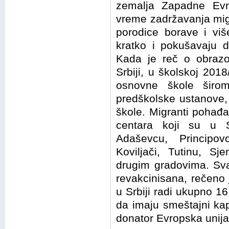
zemalja Zapadne Evr
vreme zadržavanja migr
porodice borave i vi
kratko i pokušavaju d
Kada je reč o obraz
Srbiji, u školskoj 201
osnovne škole širo
predškolske ustanove,
škole. Migranti pohađaj
centara koji su u S
Adaševcu, Principov
Koviljači, Tutinu, Sje
drugim gradovima. Sva
revakcinisana, rečeno 
u Srbiji radi ukupno 16 
da imaju smeštajni kap
donator Evropska unija