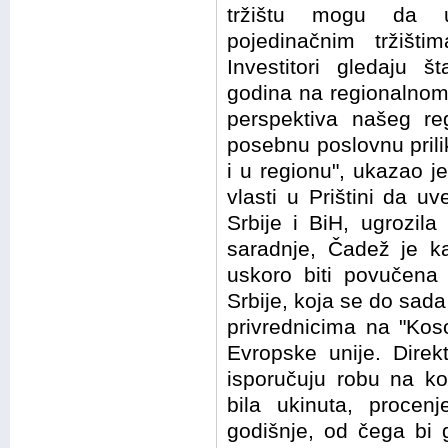
tržištu mogu da u
pojedinačnim tržišt
Investitori gledaju 
godina na regionalnom 
perspektiva našeg re
posebnu poslovnu priliku
i u regionu", ukazao j
vlasti u Prištini da 
Srbije i BiH, ugrozil
saradnje, Čadež je 
uskoro biti povučena 
Srbije, koja se do sada
privrednicima na "Kos
Evropske unije. Direk
isporučuju robu na ko
bila ukinuta, proce
godišnje, od čega bi 