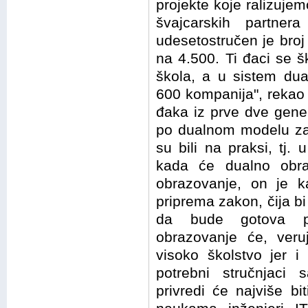
projekte koje ralizujem
švajcarskih partner
udesetostručen je broj
na 4.500. Ti đaci se š
škola, a u sistem dua
600 kompanija", rekao 
đaka iz prve dve gener
po dualnom modelu za
su bili na praksi, tj. 
kada će dualno obra
obrazovanje, on je k
priprema zakon, čija bi
da bude gotova p
obrazovanje će, ver
visoko školstvo jer 
potrebni stručnjaci 
privredi će najviše bit