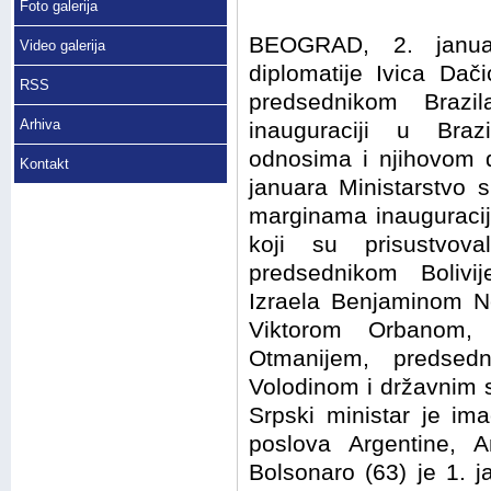
Foto galerija
BEOGRAD, 2. janua
Video galerija
diplomatije Ivica Dač
RSS
predsednikom Brazi
Arhiva
inauguraciji u Brazi
odnosima i njihovom d
Kontakt
januara Ministarstvo s
marginama inauguracij
koji su prisustvov
predsednikom Boliv
Izraela Benjaminom N
Viktorom Orbanom,
Otmanijem, predse
Volodinom i državni
Srpski ministar je ima
poslova Argentine, A
Bolsonaro (63) je 1. 