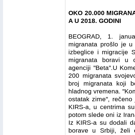
OKO 20.000 MIGRAN
A U 2018. GODINI
BEOGRAD, 1. janua
migranata prošlo je u
izbeglice i migracije 
migranata boravi u 
agenciji "Beta".U Kom
200 migranata svojevo
broj migranata koji
hladnog vremena. "Kom
ostatak zime", rečeno
KIRS-a, u centrima su 
potom slede oni iz Iran
Iz KIRS-a su dodali d
borave u Srbiji, želi