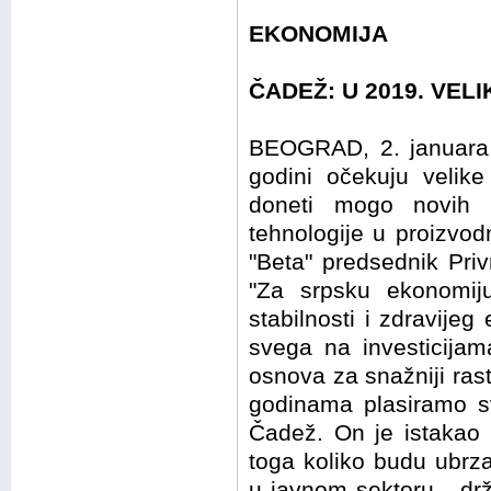
EKONOMIJA
ČADEŽ: U 2019. VELI
BEOGRAD, 2. januara 2
godini očekuju velike
doneti mogo novih r
tehnologije u proizvodn
"Beta" predsednik Pri
"Za srpsku ekonomij
stabilnosti i zdravij
svega na investicijam
osnova za snažniji rast
godinama plasiramo sv
Čadež. On je istakao 
toga koliko budu ubrz
u javnom sektoru - drž