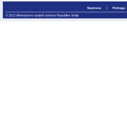
Naslovna
Pretraga
© 2012 Ministarstvo spoljnih poslova Republike Srbije