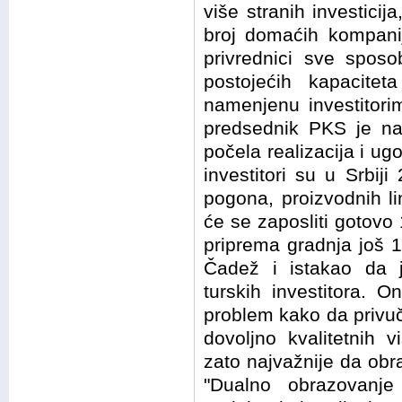
više stranih investicija
broj domaćih kompanij
privrednici sve sposo
postojećih kapacitet
namenjenu investitori
predsednik PKS je na
počela realizacija i ug
investitori su u Srbiji
pogona, proizvodnih lin
će se zaposliti gotovo 
priprema gradnja još 12
Čadež i istakao da je
turskih investitora. 
problem kako da privuč
dovoljno kvalitetnih v
zato najvažnije da obra
"Dualno obrazovanje