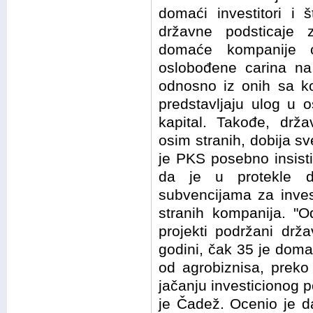
domaći investitori i 
državne podsticaje 
domaće kompanije ć
oslobođene carina n
odnosno iz onih sa k
predstavljaju ulog u 
kapital. Takođe, drža
osim stranih, dobija 
je PKS posebno insist
da je u protekle d
subvencijama za inves
stranih kompanija. "O
projekti podržani drž
godini, čak 35 je domać
od agrobiznisa, preko 
jačanju investicionog p
je Čadež. Ocenio je d