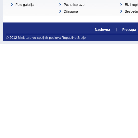
Foto galerija
Putne isprave
EU i reg
Dijaspora
Bezbedno
Naslovna
Pretraga
© 2012 Ministarstvo spoljnih poslova Republike Srbije