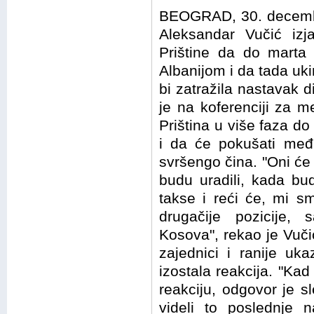
BEOGRAD, 30. decembra
Aleksandar Vučić iz
Prištine da do marta 
Albanijom i da tada uki
bi zatražila nastavak d
je na koferenciji za 
Priština u više faza do
i da će pokušati me
svršengo čina. "Oni će 
budu uradili, kada bud
takse i reći će, mi s
drugačije pozicije, 
Kosova", rekao je Vuč
zajednici i ranije uka
izostala reakcija. "Ka
reakciju, odgovor je 
videli to poslednje