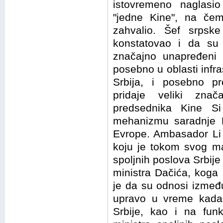
istovremeno naglasio
"jedne Kine", na če
zahvalio. Šef srpske
konstatovao i da su
značajno unapređeni 
posebno u oblasti infras
Srbija, i posebno pr
pridaje veliki znač
predsednika Kine Si
mehanizmu saradnje K
Evrope. Ambasador Li 
koju je tokom svog ma
spoljnih poslova Srbije
ministra Dačića, koga 
je da su odnosi izmeđ
upravo u vreme kada 
Srbije, kao i na funk