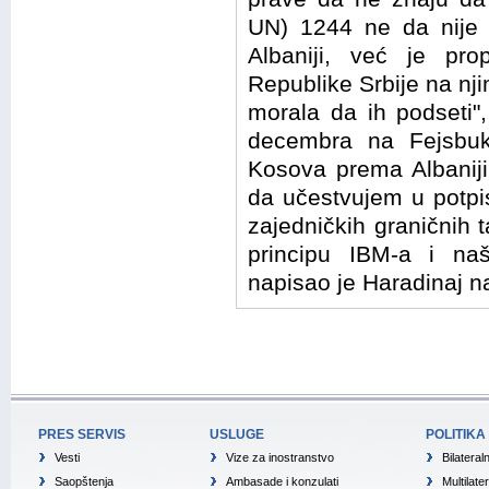
UN) 1244 ne da nije 
Albaniji, već je pro
Republike Srbije na nj
morala da ih podseti",
decembra na Fejsbuk
Kosova prema Albaniji 
da učestvujem u potpi
zajedničkih graničnih 
principu IBM-a i na
napisao je Haradinaj 
PRES SERVIS
USLUGE
POLITIKA
Vesti
Vize za inostranstvo
Bilateral
Saopštenja
Ambasade i konzulati
Multilate