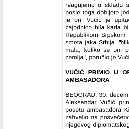
reagujemo u skladu s
posle toga dobijete je
je on. Vučić je upit
zajednice bila kada b
Republikom Srpskom 
smeta jaka Srbija. "N
mala, koliko se oni 
zemlja", poručio je Vuč
VUČIĆ PRIMIO U O
AMBASADORA
BEOGRAD, 30. decembra
Aleksandar Vučić pri
posetu ambasadora Ki
zahvalio na posvećen
njegovog diplomatsko