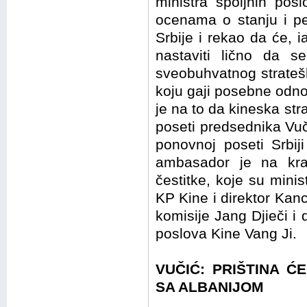
ministra spoljnih pos
ocenama o stanju i per
Srbije i rekao da će, 
nastaviti lično da s
sveobuhvatnog strateš
koju gaji posebne odn
je na to da kineska str
poseti predsednika Vuči
ponovnoj poseti Srbij
ambasador je na kra
čestitke, koje su minis
KP Kine i direktor Kanc
komisije Jang Djieči i 
poslova Kine Vang Ji.
VUČIĆ: PRIŠTINA Ć
SA ALBANIJOM