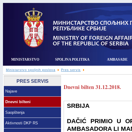
MINISTARSTVO
SPOLJNA POLITIKA
AMBASADE
Ministarstvo spoljnih poslova
Pres servis
PRES SERVIS
Dnevni bilten 31.12.2018.
Najave
Dnevni bilteni
SRBIJA
Saopštenja
DAČIĆ PRIMIO U O
Aktivnosti DKP RS
AMBASADORA LI M