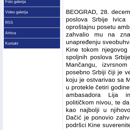
Foto galerija
BEOGRAD, 28. decembra
Video galerija
poslova Srbije Ivic
RSS
oproštajnu posetu amba
Arhiva
zahvalio mu na zna
unapređenju sveobuhvat
Kontakt
Kine tokom njegovog m
spoljnih poslova Srbi
Mančangu, izvrsnom 
posebno Srbiji čiji je v
koju je ostvarivao sa M
u protekle četiri godi
ambasadora Lija in
političkom nivou, te d
kao najbolji u njihovo
Dačić je ponovio zahv
podršci Kine suverenitet