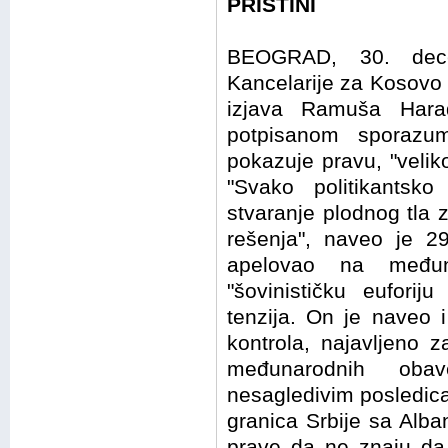
PRIŠTINI
BEOGRAD, 30. dece
Kancelarije za Kosovo 
izjava Ramuša Harad
potpisanom sporazum
pokazuje pravu, "veliko
"Svako politikantsk
stvaranje plodnog tla 
rešenja", naveo je 2
apelovao na međun
"šovinističku euforij
tenzija. On je naveo i
kontrola, najavljeno z
međunarodnih obav
nesagledivim posledicam
granica Srbije sa Alba
prave da ne znaju da 