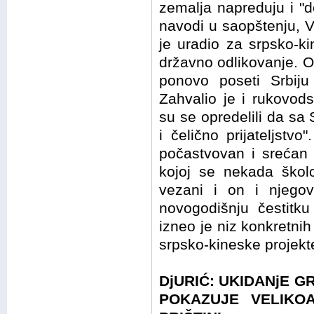
zemalja napreduju i "d
navodi u saopštenju, V
je uradio za srpsko-k
državno odlikovanje. 
ponovo poseti Srbiju 
Zahvalio je i rukovodst
su se opredelili da sa 
i čelično prijateljstv
počastvovan i srećan š
kojoj se nekada škol
vezani i on i njego
novogodišnju čestitku
izneo je niz konkretnih
srpsko-kineske projekte
DjURIĆ: UKIDANjE 
POKAZUJE VELIKO