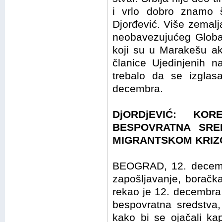
i vrlo dobro znamo št
Djorđević. Više zemalja
neobavezujućeg Glob
koji su u Marakešu ak
članice Ujedinjenih n
trebalo da se izglas
decembra.
DjORDjEVIĆ: KO
BESPOVRATNA SRED
MIGRANTSKOM KRI
BEOGRAD, 12. decembr
zapošljavanje, boračka
rekao je 12. decembra
bespovratna sredstva
kako bi se ojačali ka