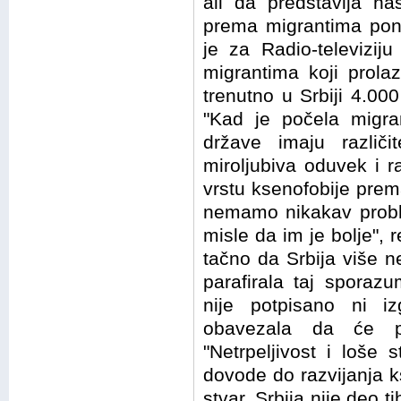
ali da predstavlja na
prema migrantima pon
je za Radio-televizij
migrantima koji prola
trenutno u Srbiji 4.00
"Kad je počela migran
države imaju različit
miroljubiva oduvek i r
vrstu ksenofobije prem
nemamo nikakav proble
misle da im je bolje", r
tačno da Srbija više ne
parafirala taj sporaz
nije potpisano ni i
obavezala da će po
"Netrpeljivost i loše
dovode do razvijanja k
stvar. Srbija nije deo 