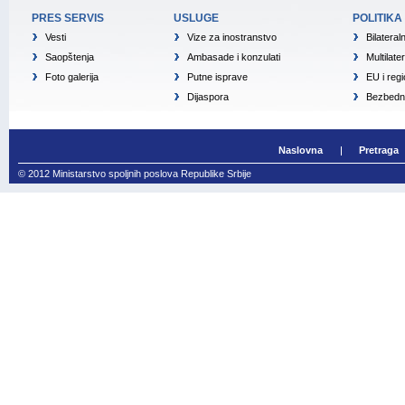
PRES SERVIS
USLUGE
POLITIKA
Vesti
Vize za inostranstvo
Bilateral
Saopštenja
Ambasade i konzulati
Multilate
Foto galerija
Putne isprave
EU i reg
Dijaspora
Bezbedno
Naslovna
Pretraga
© 2012 Ministarstvo spoljnih poslova Republike Srbije