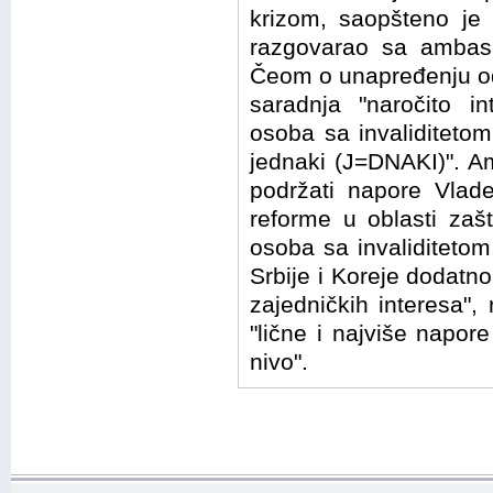
krizom, saopšteno je 
razgovarao sa ambas
Čeom o unapređenju od
saradnja "naročito in
osoba sa invaliditeto
jednaki (J=DNAKI)". A
podržati napore Vlad
reforme u oblasti zaš
osoba sa invaliditetom
Srbije i Koreje dodatno
zajedničkih interesa",
"lične i najviše napor
nivo".