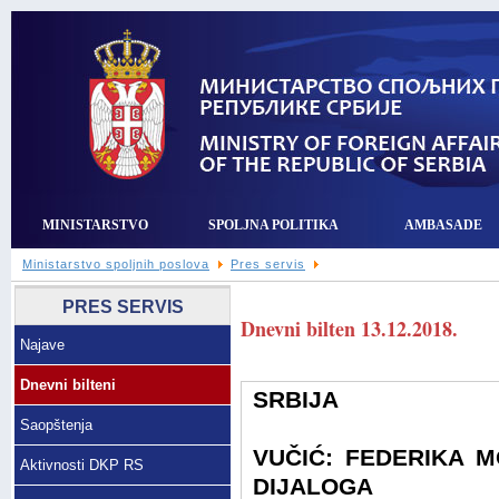
MINISTARSTVO
SPOLJNA POLITIKA
AMBASADE
Ministarstvo spoljnih poslova
Pres servis
PRES SERVIS
Dnevni bilten 13.12.2018.
Najave
Dnevni bilteni
SRBIJA
Saopštenja
VUČIĆ: FEDERIKA M
Aktivnosti DKP RS
DIJALOGA