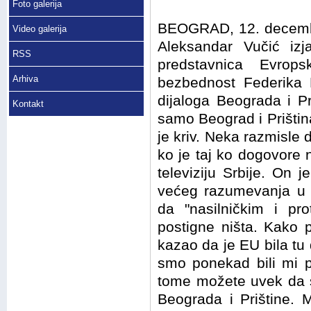
Foto galerija
BEOGRAD, 12. decembra
Video galerija
Aleksandar Vučić iz
RSS
predstavnica Evrops
Arhiva
bezbednost Federika 
dijaloga Beograda i Pr
Kontakt
samo Beograd i Priština
je kriv. Neka razmisle 
ko je taj ko dogovore n
televiziju Srbije. On
većeg razumevanja u b
da "nasilničkim i p
postigne ništa. Kako 
kazao da je EU bila tu 
smo ponekad bili mi p
tome možete uvek da s
Beograda i Prištine.