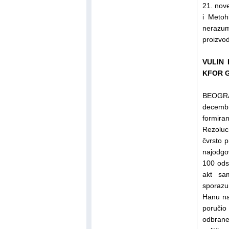
21. nov
i Metoh
nerazum
proizvod
VULIN 
KFOR 
BEOGRAD
decembr
formira
Rezoluc
čvrsto 
najodgov
100 odst
akt sam
sporazu
Hanu na 
poručio 
odbrane