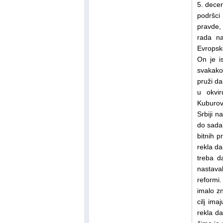
5. dece
podršci
pravde, 
rada na
Evropsk
On je i
svakako
pruži da
u okvi
Kuburov
Srbiji 
do sada 
bitnih 
rekla d
treba d
nastava
reformi
imalo z
cilj ima
rekla da