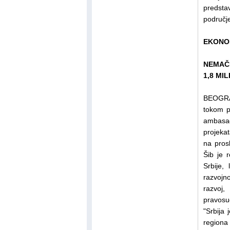
predst
područje
EKONO
NEMAČ
1,8 MI
BEOGRAD
tokom po
ambasad
projekat
na pros
Šib je 
Srbije,
razvoj
razvoj,
pravosu
"Srbija
regiona 