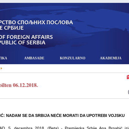
TIKA
AMBASADE
KONZULARNO
AKADEMIJA
ilten 06.12.2018.
Ć: NADAM SE DA SRBIJA NEĆE MORATI DA UPOTREBI VOJSKU
, 5. decembra 2018. (Beta) - Premijerka Srbije Ana Brnabić izja