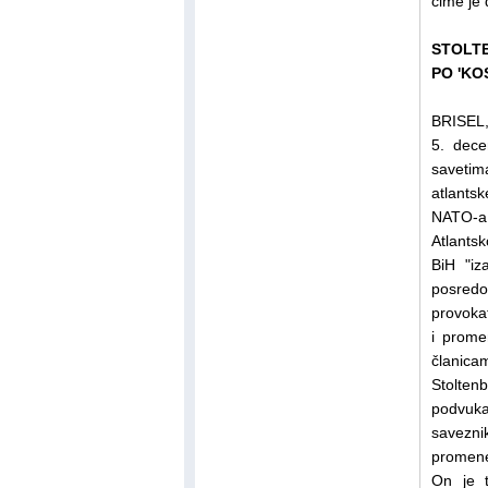
čime je
STOLTE
PO 'KO
BRISEL,
5. dece
savetim
atlants
NATO-a
Atlantsk
BiH "iz
posredo
provokat
i prome
članica
Stolten
podvuka
savezni
promene
On je t