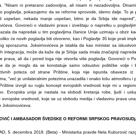
ja. "Nisam ni pretarano zadovoljna, ali nisam ni nezadovoljna. Dinami
o poglavlja, pokazujemo da se reforme sprovode, idemo dalje. To je p
d uspešan, nekada manje uspešan, bitno je da Srbija ide napred", 
vićeva. Govoreći o vladavini prava i izveštaju o napretku u poglavlji
kazala da napredak u tim poglavljima članice Unije uzimaju u obzir k
oliko će novih poglavlja biti otvoreno, kao i Poglavlje 35 koje prati imp
kog sporazuma. Joksimovićeva je istakla da kao ministar sa iskustvom
h integracija, može da kaže da je Srbija sada imala značajniji napreda
e prava, ali da i pored toga nije otvorila više poglavlja. Govoreći o Po
je da je moglo da se konstatuje samo odsustvo političke volje i b
ktivnih poteza od strane Prištine, koja nije ispunila obaveze iz 
a, "već je unilateralnim potezima unazadila i onako lošu atmosferu i 
Prištine izvrgli su ruglu koncept evropskih vrednosti koje mi u regio
o. Evropska unija je nastala na slobodi kretanja robe, ljudi i uslu
e evropske vrednosti, koje se uz slobodu medija i vladavinu prava una
e Joksimovićeva.
OVIĆ I AMBASADOR ŠVEDSKE O REFORMI SRPSKOG PRAVOSUDj
, 5. decembra 2018. (Beta) - Ministarka pravde Nela Kuburović razg