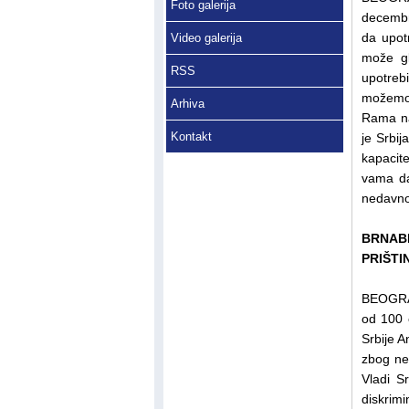
Foto galerija
decembr
da upot
Video galerija
može gl
RSS
upotreb
možemo 
Arhiva
Rama na
Kontakt
je Srbi
kapacit
vama da
nedavno 
BRNABI
PRIŠTI
BEOGRAD
od 100 o
Srbije A
zbog ner
Vladi S
diskrim