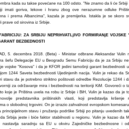
embra kada su takse povećane na 100 odsto. "Ne znamo da li će Srbiji
iji imati goriva, lekove i hranu zbog ove nerazumne odluke Prišti
na i prema Albancima", kazala je premijerka. Istakla je se skoro sv
i prave od sirovina iz Srbije.
FABRICIJU: ZA SRBIJU NEPRIHVATLjIVO FORMIRANjE VOJSKE 
GARANT BEZBEDNOSTI
, 5. decembra 2018. (Beta) - Ministar odbrane Aleksandar Vulin r
a šefu Delegacije EU u Beogradu Semu Fabriciju da je za Srbiju nepr
nje vojske "Kosova" i da je KFOR jedini tamošnji garant bezbednosti 
ijom 1244 Saveta bezbednosti Ujedinjenih nacija. Vulin je rekao da Sr
pri stavu da je potrebno striktno poštovati odredbe Rezolucije 1244 i
orniji za održavanje mira i bezbednosti na teritoriji KiM. Govoreći o
o koje je Priština uvela na robu iz Srbije i BiH, Vulin je kazao da je t
ovolje predstavnika prištinskih vlasti, koji predstavlja kršenje r
ma o slobodnoj trgovini. On je izrazio zahvalnost evropskom komesar
principijelnom stavu i pružanju podrške Srbiji po pitanju uvedenih taks
da Srbija jeste i biće faktor stabilnosti u regionu. Vulin je kazao da M
 nastavlja saradnju sa EU u okviru Zajedničke bezbednosne i o