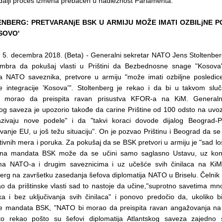
 dalji proces izmena prebačen u nadležnost Parlamenta.
NBERG: PRETVARANjE BSK U ARMIJU MOŽE IMATI OZBILjNE P
SOVO'
 5. decembra 2018. (Beta) - Generalni sekretar NATO Jens Stoltenberg
mbra da pokušaj vlasti u Prištini da Bezbednosne snage "Kosova"
a NATO saveznika, pretvore u armiju "može imati ozbiljne posledic
ke integracije 'Kosova'". Stoltenberg je rekao i da bi u takvom sluč
 morao da preispita ravan prisustva KFOR-a na KiM. Generalni
og saveza je upozorio takođe da carine Prištine od 100 odsto na uvoz 
azivaju nove podele" i da "takvi koraci dovode dijalog Beograd-Pr
vanje EU, u još težu situaciju". On je pozvao Prištinu i Beograd da s
ivnih mera i poruka. Za pokušaj da se BSK pretvori u armiju je "sad lo
na mandata BSK može da se učini samo saglasno Ustavu, uz kons
ma NATO-a i drugim saveznicima i uz učešće svih činilaca na KiM
berg na završetku zasedanja šefova diplomatija NATO u Briselu. Čelni
o da prištinske vlasti sad to nastoje da učine,"suprotno savetima m
ka i bez uključivanja svih činilaca" i ponovo predočio da, ukoliko b
 mandata BSK, "NATO bi morao da preispita ravan angažovanja na 
o rekao pošto su šefovi diplomatija Atlantskog saveza zajedno