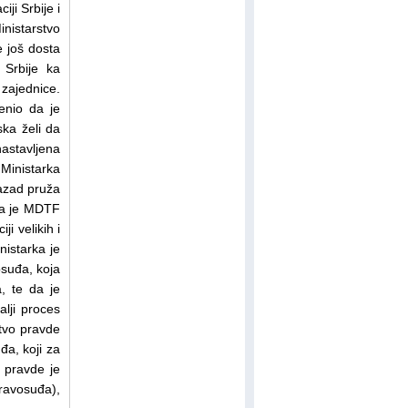
i Srbije i
nistarstvo
e još dosta
 Srbije ka
 zajednice.
enio da je
ka želi da
nastavljena
inistarka
azad pruža
 da je MDTF
i velikih i
nistarka je
osuđa, koja
, te da je
lji proces
stvo pravde
đa, koji za
a pravde je
pravosuđa),