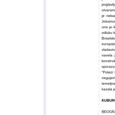
poglavl
otvaram
je neka
Joksimo
ona je 
odluku k
Brisels
evropski
vladavin
navela 
konstru
sporazum
"Potezi 
negujem
temeljn
kazala j
KUBUR
BEOGRAD