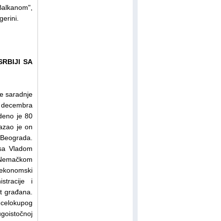
alkanom",
gerini.
RBIJI SA
e saradnje
5. decembra
deno je 80
kazao je on
 Beograda.
 sa Vladom
, Nemačkom
ekonomski
stracije i
ot građana.
 celokupog
ugoistočnoj