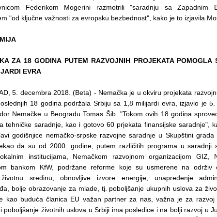
avnicom Federikom Mogerini razmotrili "saradnju sa Zapadnim B
m "od ključne važnosti za evropsku bezbednost", kako je to izjavila Mo
MIJA
KA ZA 18 GODINA PUTEM RAZVOJNIH PROJEKATA POMOGLA S
LIJARDI EVRA
, 5. decembra 2018. (Beta) - Nemačka je u okviru projekata razvojn
slednjih 18 godina podržala Srbiju sa 1,8 milijardi evra, izjavio je 
or Nemačke u Beogradu Tomas Šib. "Tokom ovih 18 godina sprove
a tehničke saradnje, kao i gotovo 60 prjekata finansijske saradnje", 
lavi godišnjice nemačko-srpske razvojne saradnje u Skupštini grada
rekao da su od 2000. godine, putem različitih programa u saradnji
 lokalnim institucijama, Nemačkom razvojnom organizacijom GIZ
nom bankom KfW, podržane reforme koje su usmerene na održiv 
 životnu sredinu, obnovljive izvore energije, unapređenje admini
đa, bolje obrazovanje za mlade, tj. poboljšanje ukupnih uslova za živ
 je kao buduća članica EU važan partner za nas, važna je za razvoj
i poboljšanje životnih uslova u Srbiji ima posledice i na bolji razvoj u J