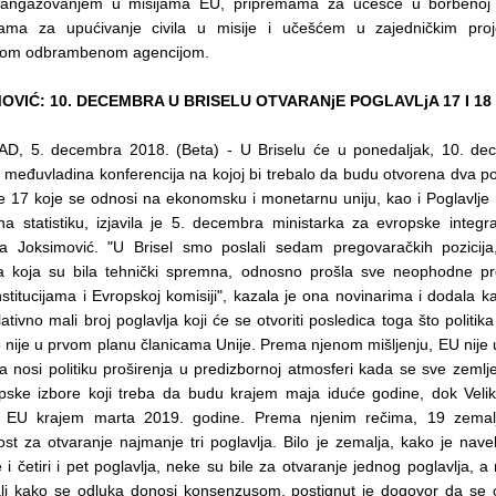
e angažovanjem u misijama EU, pripremama za učešće u borbenoj
ama za upućivanje civila u misije i učešćem u zajedničkim pro
kom odbrambenom agencijom.
OVIĆ: 10. DECEMBRA U BRISELU OTVARANjE POGLAVLjA 17 I 18
, 5. decembra 2018. (Beta) - U Briselu će u ponedaljak, 10. dec
međuvladina konferencija na kojoj bi trebalo da budu otvorena dva pog
je 17 koje se odnosi na ekonomsku i monetarnu uniju, kao i Poglavlje
na statistiku, izjavila je 5. decembra ministarka za evropske integra
a Joksimović. "U Brisel smo poslali sedam pregovaračkih pozicij
ja koja su bila tehnički spremna, odnosno prošla sve neophodne p
stitucijama i Evropskoj komisiji", kazala je ona novinarima i dodala 
lativno mali broj poglavlja koji će se otvoriti posledica toga što politika
 nije u prvom planu članicama Unije. Prema njenom mišljenju, EU nije u
da nosi politiku proširenja u predizbornoj atmosferi kada se sve zeml
pske izbore koji treba da budu krajem maja iduće godine, dok Velika
iz EU krajem marta 2019. godine. Prema njenim rečima, 19 zemal
st za otvaranje najmanje tri poglavlja. Bilo je zemalja, kako je nave
e i četiri i pet poglavlja, neke su bile za otvaranje jednog poglavlja, a
ali kako se odluka donosi konsenzusom, postignut je dogovor da se 