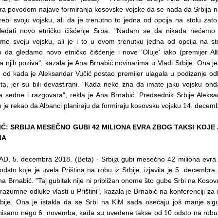
a povodom najave formiranja kosovske vojske da se nada da Srbija n
rebi svoju vojsku, ali da je trenutno to jedna od opcija na stolu zat
edati novo etničko čišćenje Srba. "Nadam se da nikada nećemo 
imo svoju vojsku, ali je i to u ovom trenutku jedna od opcija na sto
da gledamo novo etničko čišćenje i nove 'Oluje' iako (premijer Alb
 njih poziva", kazala je Ana Brnabić novinarima u Vladi Srbije. Ona j
ja od kada je Aleksandar Vučić postao premijer ulagala u podizanje o
eta, jer su bili devastirani. "Kada neko zna da imate jaku vojsku on
 sedne i razgovara", rekla je Ana Brnabić. Predsednik Srbije Aleksa
je rekao da Albanci planiraju da formiraju kosovsku vojsku 14. decem
Ć: SRBIJA MESEČNO GUBI 42 MILIONA EVRA ZBOG TAKSI KOJE
NA
, 5. decembra 2018. (Beta) - Srbija gubi mesečno 42 miliona evra 
dsto koje je uvela Priština na robu iz Srbije, izjavila je 5. decembra
na Brnabić. "Taj gubitak nije ni približan onome što gube Srbi na Kosovu
azumne odluke vlasti u Prištini", kazala je Brnabić na konferenciji za
rbije. Ona je istakla da se Srbi na KiM sada osećaju još manje sigu
inisano nego 6. novemba, kada su uvedene takse od 10 odsto na robu i