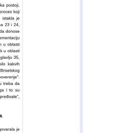
ka postoji,
roces koji
istakla je
ma 23 i 24,
ada donose
lementaciju
 u oblasti
k u oblasti
glavlju 35,
ilo kakvih
Briselskog
poverenje".
nu treba da
ga i to su
pređivale",
A
ovarala je