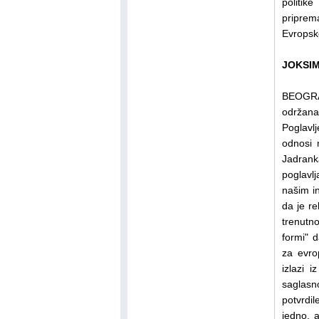
politik
priprem
Evrops
JOKSIM
BEOGRAD
održana 
Poglavl
odnosi 
Jadrank
poglavl
našim in
da je re
trenutno
formi" 
za evro
izlazi 
saglasno
potvrdil
jedno, 