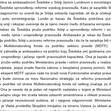
mbra sa ambasadorom Švedske u Srbiji Janom Lundinom o evrointegracij
 Švedske sprovođenju reforme srpskog pravosuđa. Kako je saopštilo Mi
sagovornici su ocenili da je Srbija ostvarila napredak, ali da je očekuj
 putu evrointegracija. Lundin je kazao da Švedska podržava put
oj uniji i iskazao uverenje da je njeno mesto među državama evropske
stakao da Švedska pruža podršku Srbiji u sprovođenju reformi i oc
 među njima i unapređenje pravosuđa. Ambasador je rekao da Šveds
lju podršku Srbiji u procesu reforme pravosuđa i da će ta saradnja biti 
ru Multidonatorskog fonda za podršku sektoru pravde (MDTF). M
ić zahvalila je ambasadoru na podršci koju Švedska već godinama un
na unapređenju i jačanju njenih pravosudnih kapaciteta. Ona je kazala
pružio veliku podršku Ministarstvu pravde i celom pravosuđu u realizacij
projekata, poput izrade Nacrta zakona o besplatnoj pravnoj pomoći. Mi
a eksperti MDTF upravo rade na izradi nove Funkcionalne analize prav
a bude osnova za novu Nacionalnu strategiju za reformu pravosuđa
k podrške od strane Multidonatorskog fonda od velikog značaja za da
. Ona je navela da je jedan od najvećih zadataka u kojem je Ministar
načajnu ulogu bio izrada teksta ustavnih amandmana u oblasti pravosu
ju jačanje nezavisnosti sudstva, ali i njegove odgovornosti. Ministark
 je Vlada prosledila Skupštini inicijativu za izmenu Ustava (u oblasti 