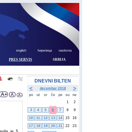
english
ћирилица
naslovna
PRES SERVIS
SRBIJA
DNEVNI BILTEN
<
>
decembar 2018
po
ut
sr
če
pe
su
ne
1
2
3
4
5
6
7
8
9
10
11
12
13
14
15
16
17
18
19
20
21
22
23
vila je 5.