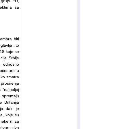
 grupi EU,
jektima sa
embra biti
lavlja i to
 18 koje se
cije Srbije
a, odnosno
rocedure u
kako smatra
 proširenja
 "najboljoj
je spremaju
 Britanija
ja dalo je
la, koje su
 neke ni za
otvore dva