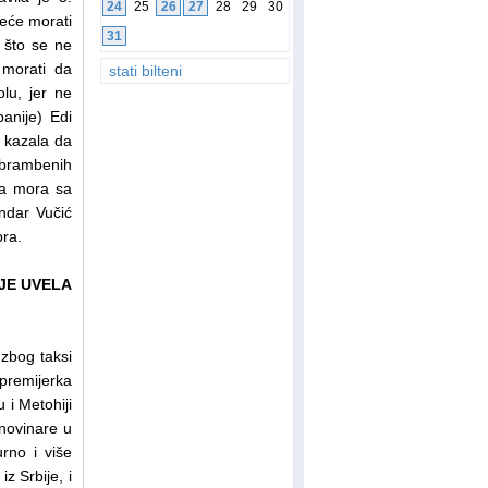
24
25
26
27
28
29
30
eće morati
31
o što se ne
morati da
stati bilteni
lu, jer ne
anije) Edi
e kazala da
dbrambenih
da mora sa
ndar Vučić
bra.
 JE UVELA
zbog taksi
 premijerka
 i Metohiji
 novinare u
rno i više
z Srbije, i