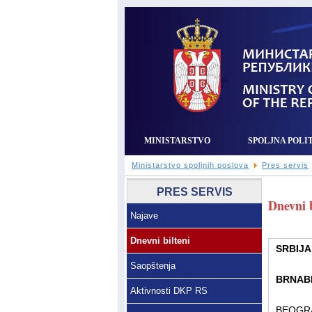
MINISTARSTVO
SPOLJNA POLI
Ministarstvo spoljnih poslova
Pres servis
PRES SERVIS
Dnevni b
Najave
Dnevni bilteni
SRBIJA
Saopštenja
BRNABI
Aktivnosti DKP RS
BEOGRAD