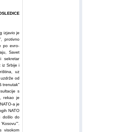
OSLEDICE
 izjavio je
, protivno
e po evro-
aju, Savet
 sekretar
iz Srbije i
iština, uz
e uzdrže od
š trenutak"
ultacije s
, rekao je
k NATO-a je
nogih NATO
i došlo do
'Kosovu'".
 s visokom