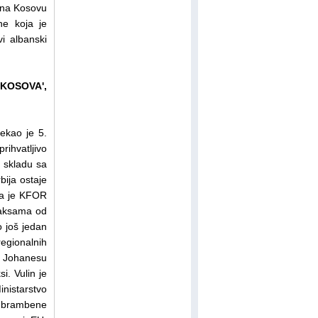
 na Kosovu
ne koja je
i albanski
'KOSOVA',
ekao je 5.
ihvatljivo
u skladu sa
bija ostaje
 da je KFOR
 taksama od
o još jedan
egionalnih
u Johanesu
i. Vulin je
inistarstvo
dbrambene