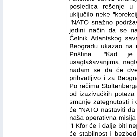
posledica rešenje u 
uključilo neke "korekci
"NATO snažno podržava
jedini način da se n
Čelnik Atlantskog sav
Beogradu ukazao na i
Priština. "Kad j
usaglašavanjima, nagl
nadam se da će dve 
prihvatljivo i za Beogra
Po rečima Stoltenberga
od izazivačkih poteza 
smanje zategnutosti i 
će "NATO nastaviti da
naša operativna misija 
"I Kfor će i dalje biti 
će stabilnost i bezbed