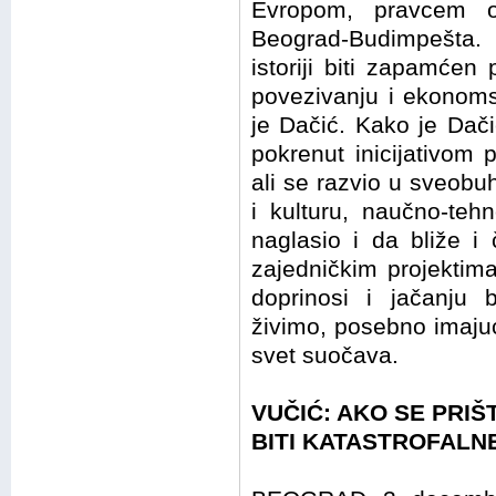
Evropom, pravcem 
Beograd-Budimpešta. 
istoriji biti zapamće
povezivanju i ekonoms
je Dačić. Kako je Dačić
pokrenut inicijativom
ali se razvio u sveobuh
i kulturu, naučno-teh
naglasio i da bliže i
zajedničkim projektima
doprinosi i jačanju
živimo, posebno imaju
svet suočava.
VUČIĆ: AKO SE PRIŠ
BITI KATASTROFALN