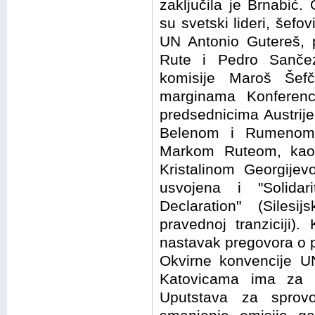
zaključila je Brnabić. 
su svetski lideri, šef
UN Antonio Gutereš, p
Rute i Pedro Sančez
komisije Maroš Šef
marginama Konferenci
predsednicima Austrij
Belenom i Rumenom 
Markom Ruteom, kao 
Kristalinom Georgije
usvojena i "Solidar
Declaration" (Silesi
pravednoj tranziciji).
nastavak pregovora o 
Okvirne konvencije U
Katovicama ima za c
Uputstava za sprov