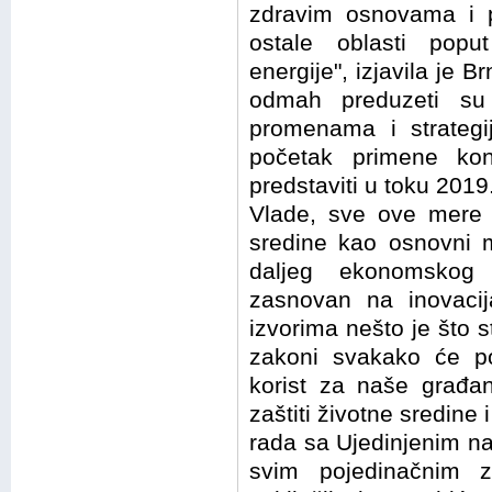
zdravim osnovama i 
ostale oblasti poput
energije", izjavila je 
odmah preduzeti su
promenama i strategij
početak primene kon
predstaviti u toku 201
Vlade, sve ove mere ć
sredine kao osnovni m
daljeg ekonomskog 
zasnovan na inovacij
izvorima nešto je što s
zakoni svakako će p
korist za naše građa
zaštiti životne sredine
rada sa Ujedinjenim n
svim pojedinačnim z