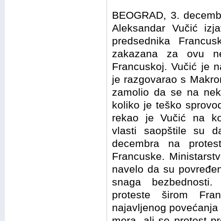
BEOGRAD, 3. decembra
Aleksandar Vučić izj
predsednika Francu
zakazana za ovu ne
Francuskoj. Vučić je n
je razgovarao s Makro
zamolio da se na neko
koliko je teško sprov
rekao je Vučić na ko
vlasti saopštile su d
decembra na protest
Francuske. Ministarst
navelo da su povređen
snaga bezbednosti. 
proteste širom Fr
najavljenog povećanja 
mera, ali se protest pr