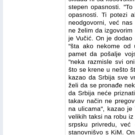
stepen opasnosti. "To
opasnosti. Ti potezi
neodgovorni, već nas
ne želim da izgovorim š
je Vučić. On je dodao 
"šta ako nekome od u
pamet da pošalje voj
"neka razmisle svi oni
što se krene u nešto š
kazao da Srbija sve vr
želi da se pronađe nek
da Srbija neće priznat
takav način ne pregov
na ulicama", kazao je
velikih taksi na robu i
srpsku privredu, već 
stanovnišvo s KiM. On 