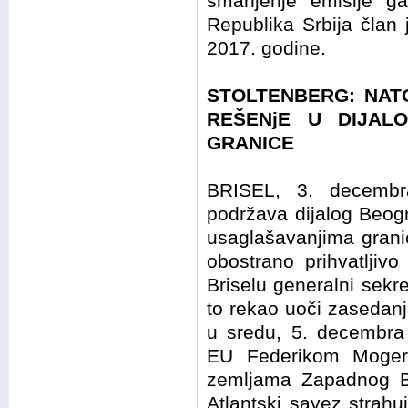
smanjenje emisije g
Republika Srbija član
2017. godine.
STOLTENBERG: NAT
REŠENjE U DIJALO
GRANICE
BRISEL, 3. decemb
podržava dijalog Beogr
usaglašavanjima grani
obostrano prihvatljiv
Briselu generalni sekr
to rekao uoči zasedanj
u sredu, 5. decembra
EU Federikom Mogeri
zemljama Zapadnog Ba
Atlantski savez strah