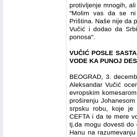
protivljenje mnogih, ali
"Molim vas da se ni
Priština. Naše nije da 
Vučić i dodao da Srbi
ponosa".
VUČIĆ POSLE SASTA
VODE KA PUNOJ DES
BEOGRAD, 3. decembra
Aleksandar Vučić ocen
evropskim komesarom z
proširenju Johanesom
srpsku robu, koje je 
CEFTA i da te mere vod
tj.da mogu dovesti do d
Hanu na razumevanju si