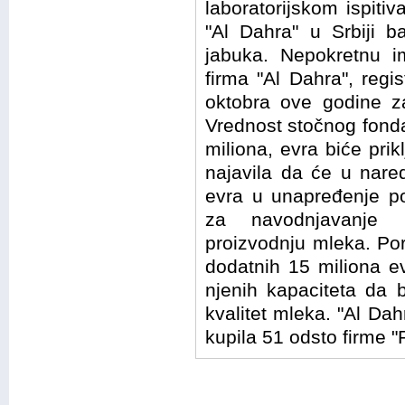
laboratorijskom ispitiv
"Al Dahra" u Srbiji 
jabuka. Nepokretnu i
firma "Al Dahra", regi
oktobra ove godine z
Vrednost stočnog fond
miliona, evra biće prik
najavila da će u nared
evra u unapređenje po
za navodnjavanje 
proizvodnju mleka. Por
dodatnih 15 miliona e
njenih kapaciteta da b
kvalitet mleka. "Al Dah
kupila 51 odsto firme 