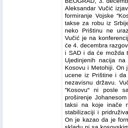
BEOGRAD, 3. decembra
Aleksandar Vučić izja
formiranje Vojske "Ko
takse za robu iz Srbij
neko Prištinu ne ur
Vučić je na konferenc
će 4. decembra razgova
i SAD i da će možda t
Ujedinjenih nacija na 
Kosovu i Metohiji. On j
ucene iz Prištine i d
nezavisnu državu. Vuč
"Kosovu" ni posle s
proširenje Johaneso
taksi na koje inače
stabilizaciji i pridruži
On je kazao da je form
skladu ni sa kosovskim