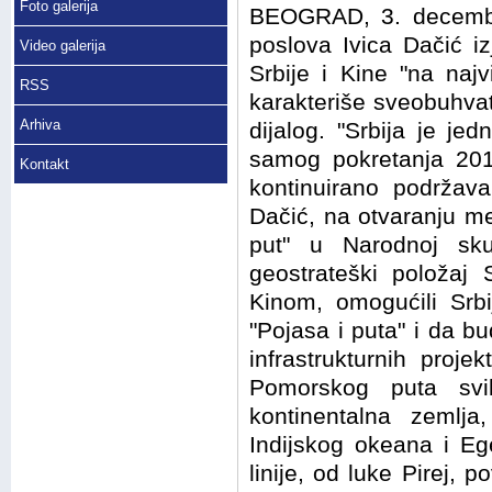
Foto galerija
BEOGRAD, 3. decembra
poslova Ivica Dačić i
Video galerija
Srbije i Kine "na najv
RSS
karakteriše sveobuhvatn
Arhiva
dijalog. "Srbija je je
samog pokretanja 201
Kontakt
kontinuirano podržava 
Dačić, na otvaranju m
put" u Narodnoj sk
geostrateški položaj 
Kinom, omogućili Srbi
"Pojasa i puta" i da bu
infrastrukturnih proj
Pomorskog puta svi
kontinentalna zemlj
Indijskog okeana i E
linije, od luke Pirej,