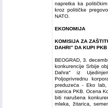
napretka ka političk
kroz političke pregovo
NATO.
EKONOMIJA
KOMISIJA ZA ZAŠTI
DAHRI" DA KUPI PKB
BEOGRAD, 3. decembra 
konkurencije Srbije obj
Dahra" iz Ujedinj
Poljoprivrednu korpor
preduzeća - Eko lab,
stanica PKB. Ocena Ko
biti narušena konkuren
mleka, žitarica, seme