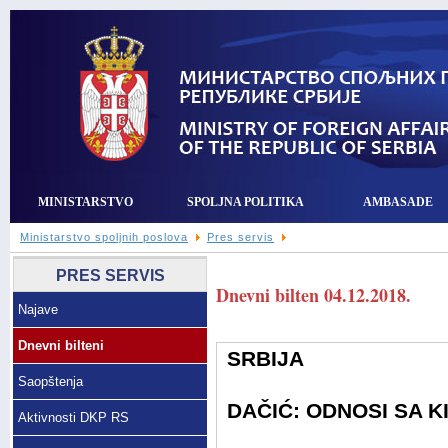
MINISTARSTVO
SPOLJNA POLITIKA
AMBASADE
Ministarstvo spoljnih poslova
Pres servis
PRES SERVIS
Dnevni bilten 04.12.2018.
Najave
Dnevni bilteni
SRBIJA
Saopštenja
DAČIĆ: ODNOSI SA 
Aktivnosti DKP RS