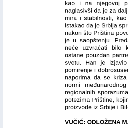
kao i na njegovoj p
naglasivši da je za dal
mira i stabilnosti, kao
istakao da je Srbija sp
nakon što Priština po
je u saopštenju. Pred
neće uzvraćati bilo 
ostane pouzdan partne
svetu. Han je izjavio
pomirenje i dobrosuse
naporima da se kriza
normi međunarodnog 
regionalnih sporazum
potezima Prištine, ko
proizvode iz Srbije i Bi
VUČIĆ: ODLOŽENA 