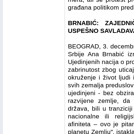
građana politikom pre
BRNABIĆ: ZAJEDN
USPEŠNO SAVLADAV
BEOGRAD, 3. decembra
Srbije Ana Brnabić iz
Ujedinjenih nacija o p
zabrinutost zbog utic
okruženje i život ljudi
svih zemalja preduslov 
ujedinjeni - bez obzir
razvijene zemlje, da l
država, bili u tranzici
nacionalne ili religij
afiniteta – ovo je pita
planetu Zemlju", istakl