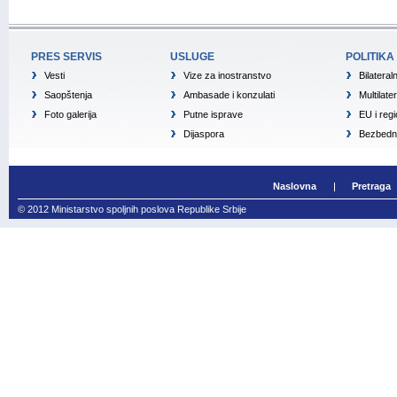
PRES SERVIS
USLUGE
POLITIKA
Vesti
Vize za inostranstvo
Bilateral
Saopštenja
Ambasade i konzulati
Multilate
Foto galerija
Putne isprave
EU i reg
Dijaspora
Bezbedno
Naslovna
Pretraga
© 2012 Ministarstvo spoljnih poslova Republike Srbije