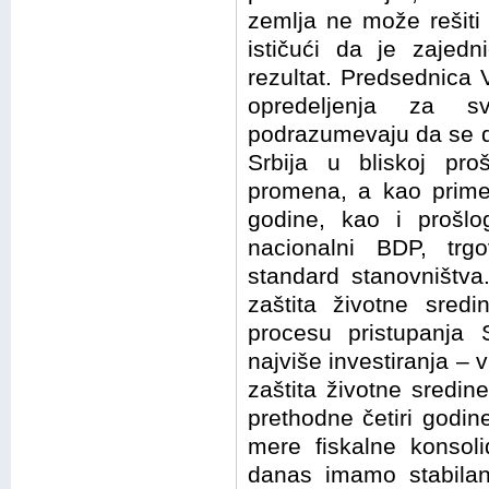
zemlja ne može rešiti
ističući da je zajedn
rezultat. Predsednica V
opredeljenja za s
podrazumevaju da se d
Srbija u bliskoj proš
promena, a kao prime
godine, kao i prošlo
nacionalni BDP, trg
standard stanovništva
zaštita životne sredi
procesu pristupanja 
najviše investiranja – v
zaštita životne sredine 
prethodne četiri godin
mere fiskalne konsol
danas imamo stabilan 