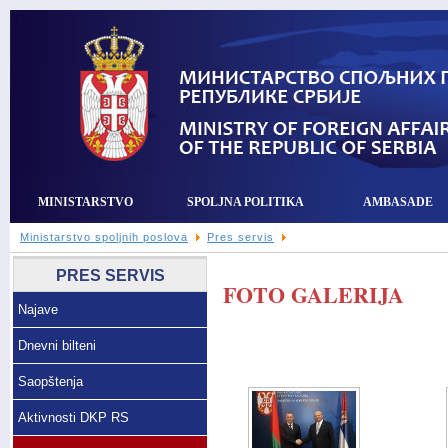
MINISTARSTVO
SPOLJNA POLITIKA
AMBASADE
Ministarstvo spoljnih poslova
Pres servis
PRES SERVIS
FOTO GALERIJA
Najave
Dnevni bilteni
Saopštenja
Aktivnosti DKP RS