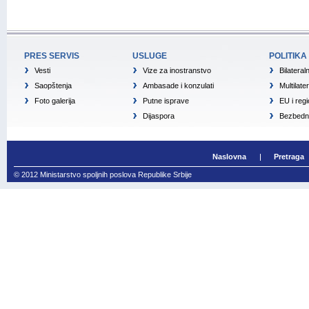
PRES SERVIS
USLUGE
POLITIKA
Vesti
Vize za inostranstvo
Bilateral
Saopštenja
Ambasade i konzulati
Multilate
Foto galerija
Putne isprave
EU i reg
Dijaspora
Bezbedno
Naslovna
Pretraga
© 2012 Ministarstvo spoljnih poslova Republike Srbije