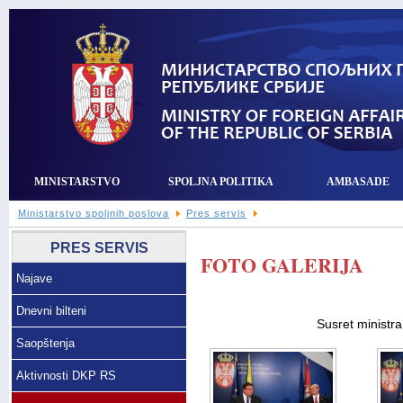
MINISTARSTVO
SPOLJNA POLITIKA
AMBASADE
Ministarstvo spoljnih poslova
Pres servis
PRES SERVIS
FOTO GALERIJA
Najave
Dnevni bilteni
Susret ministra
Saopštenja
Aktivnosti DKP RS