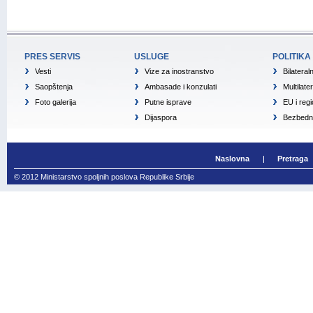
PRES SERVIS
USLUGE
POLITIKA
Vesti
Vize za inostranstvo
Bilateral
Saopštenja
Ambasade i konzulati
Multilate
Foto galerija
Putne isprave
EU i reg
Dijaspora
Bezbedno
Naslovna
Pretraga
© 2012 Ministarstvo spoljnih poslova Republike Srbije