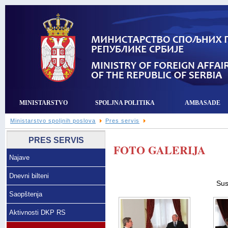
MINISTARSTVO
SPOLJNA POLITIKA
AMBASADE
Ministarstvo spoljnih poslova
Pres servis
PRES SERVIS
FOTO GALERIJA
Najave
Dnevni bilteni
Sus
Saopštenja
Aktivnosti DKP RS