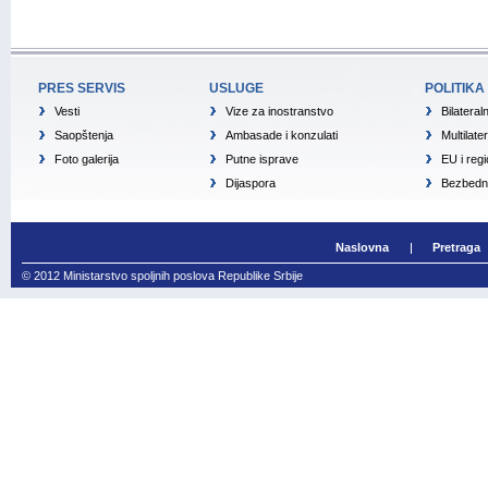
PRES SERVIS
USLUGE
POLITIKA
Vesti
Vize za inostranstvo
Bilateral
Saopštenja
Ambasade i konzulati
Multilate
Foto galerija
Putne isprave
EU i reg
Dijaspora
Bezbedno
Naslovna
Pretraga
© 2012 Ministarstvo spoljnih poslova Republike Srbije