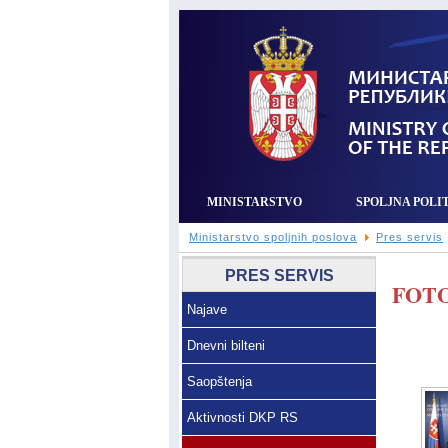
MINISTARSTVO
SPOLJNA POLI
Ministarstvo spoljnih poslova
Pres servis
PRES SERVIS
FOTO
Najave
Dnevni bilteni
Saopštenja
Aktivnosti DKP RS