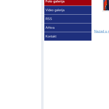
Foto galerija
Video galerija
RSS
Arhiva
Nazad u g
Kontakt