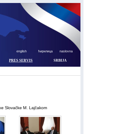
english
ћирилица
naslovna
PRES SERVIS
SRBIJA
like Slovačke M. Lajčakom