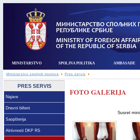
MINISTARSTVO
SPOLJNA POLITIKA
AMBASADE
Ministarstvo spoljnih poslova
Pres servis
PRES SERVIS
FOTO GALERIJA
Najave
Dnevni bilteni
Susret min
Saopštenja
Aktivnosti DKP RS