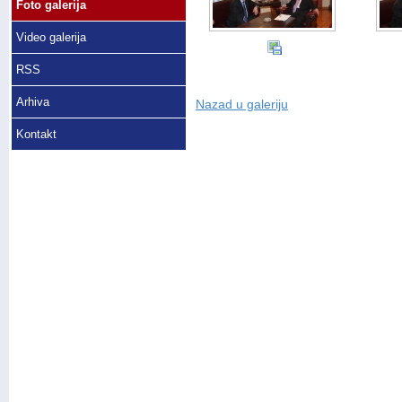
Foto galerija
Video galerija
RSS
Arhiva
Nazad u galeriju
Kontakt