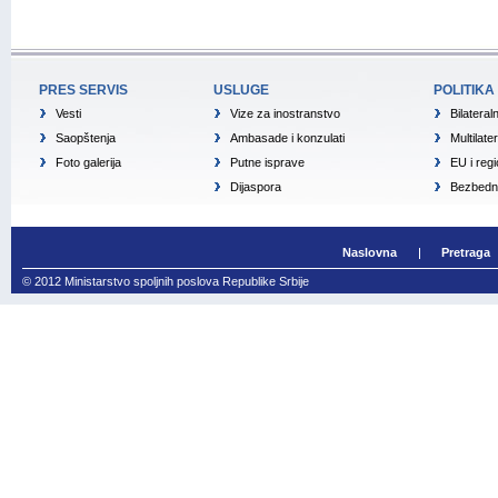
PRES SERVIS
USLUGE
POLITIKA
Vesti
Vize za inostranstvo
Bilateral
Saopštenja
Ambasade i konzulati
Multilate
Foto galerija
Putne isprave
EU i reg
Dijaspora
Bezbedno
Naslovna
Pretraga
© 2012 Ministarstvo spoljnih poslova Republike Srbije