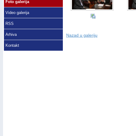
Foto galerija
Video galerija
RSS
Arhiva
Nazad u galeriju
Kontakt