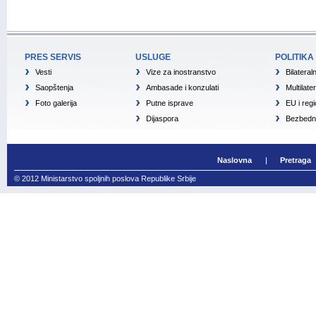
PRES SERVIS
USLUGE
POLITIKA
Vesti
Vize za inostranstvo
Bilateral
Saopštenja
Ambasade i konzulati
Multilate
Foto galerija
Putne isprave
EU i reg
Dijaspora
Bezbedno
Naslovna
Pretraga
© 2012 Ministarstvo spoljnih poslova Republike Srbije