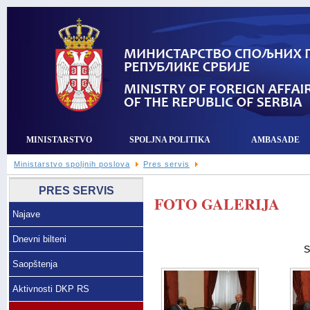
MINISTARSTVO
SPOLJNA POLITIKA
AMBASADE
Ministarstvo spoljnih poslova
Pres servis
PRES SERVIS
FOTO GALERIJA
Najave
Dnevni bilteni
S
Saopštenja
Aktivnosti DKP RS