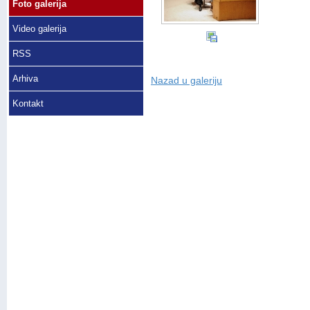
Foto galerija
Video galerija
RSS
Arhiva
Nazad u galeriju
Kontakt