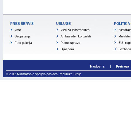
PRES SERVIS
USLUGE
POLITIKA
Vesti
Vize za inostranstvo
Bilateral
Saopštenja
Ambasade i konzulati
Multilate
Foto galerija
Putne isprave
EU i reg
Dijaspora
Bezbedno
Naslovna
Pretraga
© 2012 Ministarstvo spoljnih poslova Republike Srbije