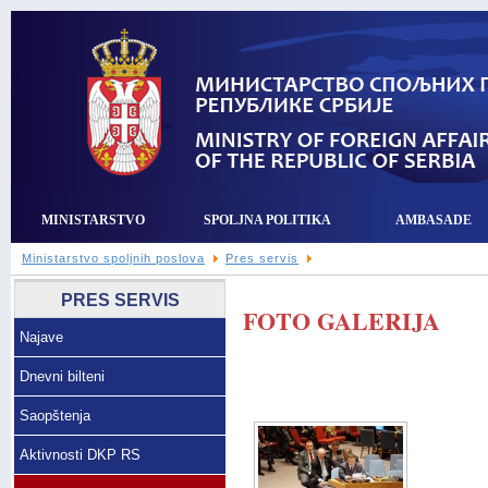
MINISTARSTVO
SPOLJNA POLITIKA
AMBASADE
Ministarstvo spoljnih poslova
Pres servis
PRES SERVIS
FOTO GALERIJA
Najave
Dnevni bilteni
Saopštenja
Aktivnosti DKP RS