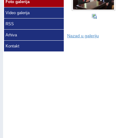
Foto galerija
Video galerija
RSS
Arhiva
Nazad u galeriju
Kontakt