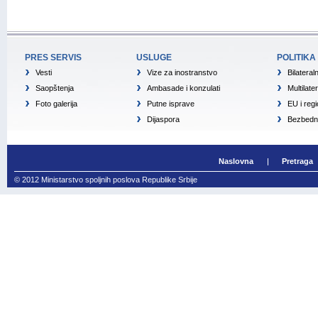
PRES SERVIS
USLUGE
POLITIKA
Vesti
Vize za inostranstvo
Bilateral
Saopštenja
Ambasade i konzulati
Multilate
Foto galerija
Putne isprave
EU i reg
Dijaspora
Bezbedno
Naslovna
Pretraga
© 2012 Ministarstvo spoljnih poslova Republike Srbije