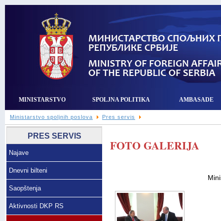
MINISTARSTVO
SPOLJNA POLITIKA
AMBASADE
Ministarstvo spoljnih poslova
Pres servis
PRES SERVIS
FOTO GALERIJA
Najave
Dnevni bilteni
Mini
Saopštenja
Aktivnosti DKP RS