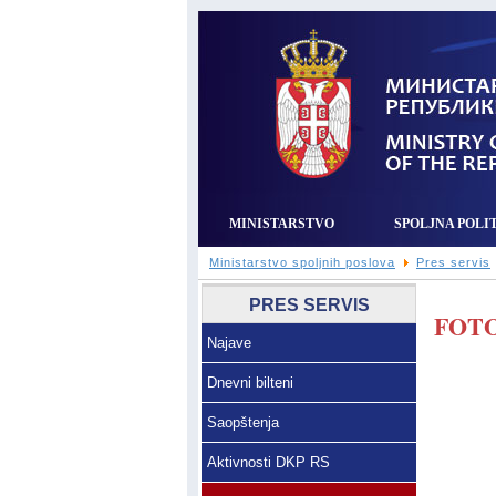
MINISTARSTVO
SPOLJNA POLI
Ministarstvo spoljnih poslova
Pres servis
PRES SERVIS
FOTO
Najave
Dnevni bilteni
Saopštenja
Aktivnosti DKP RS