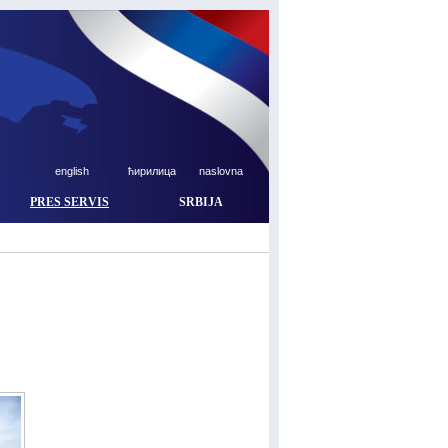
english
ћирилица
naslovna
PRES SERVIS
SRBIJA