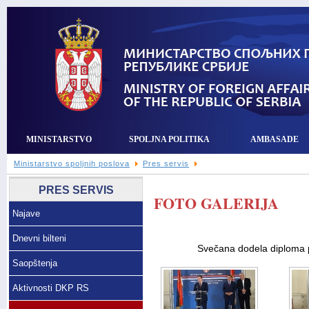
MINISTARSTVO
SPOLJNA POLITIKA
AMBASADE
Ministarstvo spoljnih poslova
Pres servis
PRES SERVIS
FOTO GALERIJA
Najave
Dnevni bilteni
Svečana dodela diploma 
Saopštenja
Aktivnosti DKP RS