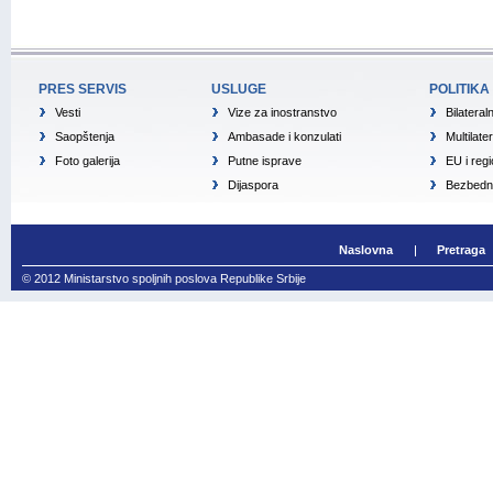
PRES SERVIS
USLUGE
POLITIKA
Vesti
Vize za inostranstvo
Bilateral
Saopštenja
Ambasade i konzulati
Multilate
Foto galerija
Putne isprave
EU i reg
Dijaspora
Bezbedno
Naslovna
Pretraga
© 2012 Ministarstvo spoljnih poslova Republike Srbije