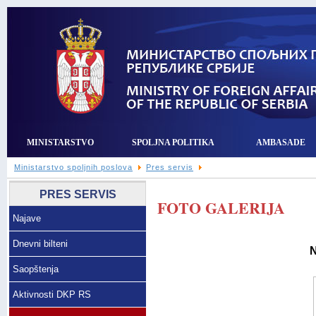
MINISTARSTVO
SPOLJNA POLITIKA
AMBASADE
Ministarstvo spoljnih poslova
Pres servis
PRES SERVIS
FOTO GALERIJA
Najave
Dnevni bilteni
N
Saopštenja
Aktivnosti DKP RS