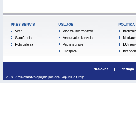
PRES SERVIS
USLUGE
POLITIKA
Vesti
Vize za inostranstvo
Bilateral
Saopštenja
Ambasade i konzulati
Multilate
Foto galerija
Putne isprave
EU i reg
Dijaspora
Bezbedno
Naslovna
Pretraga
© 2012 Ministarstvo spoljnih poslova Republike Srbije