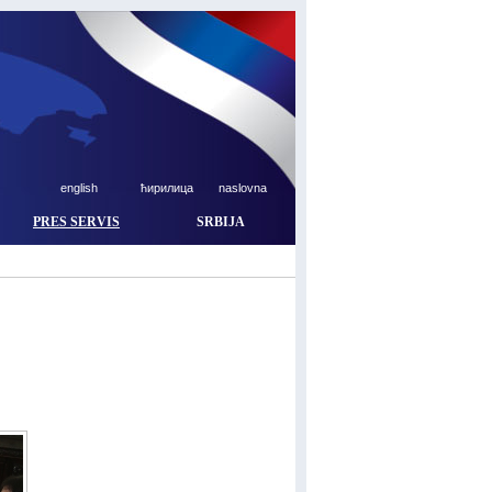
english
ћирилица
naslovna
PRES SERVIS
SRBIJA