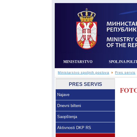
MINISTARSTVO
SPOLJNA POLI
Ministarstvo spoljnih poslova
Pres servis
PRES SERVIS
FOTO
Najave
Dnevni bilteni
Saopštenja
Aktivnosti DKP RS