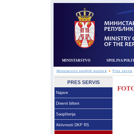
MINISTARSTVO
SPOLJNA POLI
Ministarstvo spoljnih poslova
Pres servis
PRES SERVIS
FOTO
Najave
Dnevni bilteni
Saopštenja
Aktivnosti DKP RS