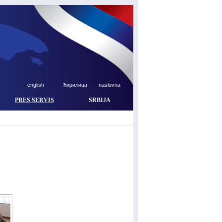
english
ћирилица
naslovna
PRES SERVIS
SRBIJA