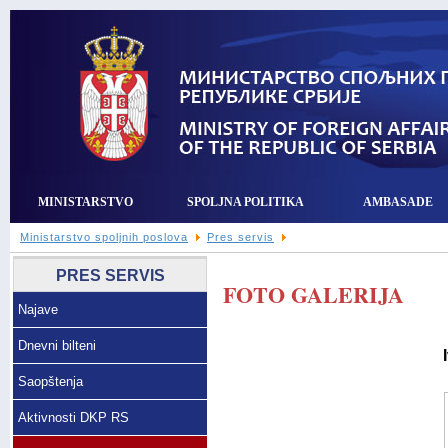
MINISTARSTVO
SPOLJNA POLITIKA
AMBASADE
Ministarstvo spoljnih poslova
Pres servis
PRES SERVIS
FOTO GALERIJA
Najave
Dnevni bilteni
Saopštenja
Aktivnosti DKP RS