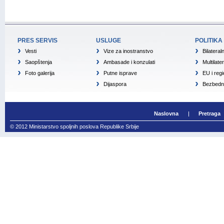
PRES SERVIS
USLUGE
POLITIKA
Vesti
Vize za inostranstvo
Bilateral
Saopštenja
Ambasade i konzulati
Multilate
Foto galerija
Putne isprave
EU i reg
Dijaspora
Bezbedno
Naslovna
Pretraga
© 2012 Ministarstvo spoljnih poslova Republike Srbije