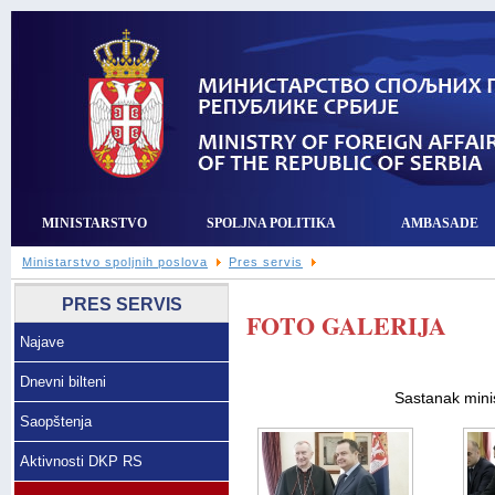
MINISTARSTVO
SPOLJNA POLITIKA
AMBASADE
Ministarstvo spoljnih poslova
Pres servis
PRES SERVIS
FOTO GALERIJA
Najave
Dnevni bilteni
Sastanak mini
Saopštenja
Aktivnosti DKP RS