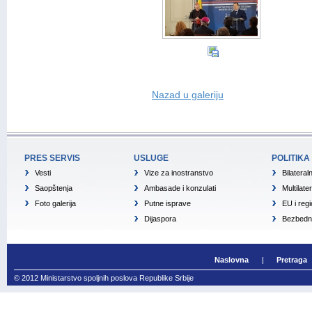
Nazad u galeriju
PRES SERVIS
USLUGE
POLITIKA
Vesti
Vize za inostranstvo
Bilateral
Saopštenja
Ambasade i konzulati
Multilate
Foto galerija
Putne isprave
EU i reg
Dijaspora
Bezbedno
Naslovna
Pretraga
© 2012 Ministarstvo spoljnih poslova Republike Srbije