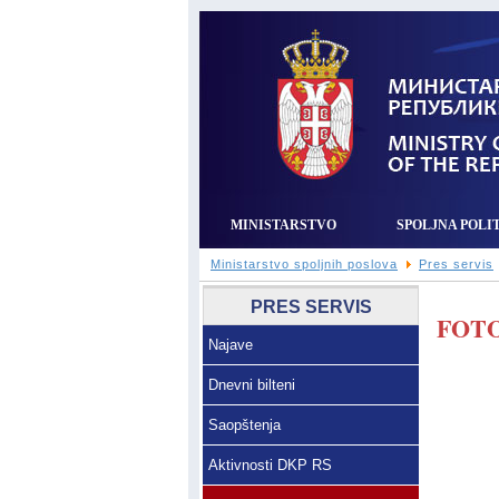
MINISTARSTVO
SPOLJNA POLI
Ministarstvo spoljnih poslova
Pres servis
PRES SERVIS
FOTO
Najave
Dnevni bilteni
Saopštenja
Aktivnosti DKP RS