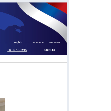
english
ћирилица
naslovna
PRES SERVIS
SRBIJA