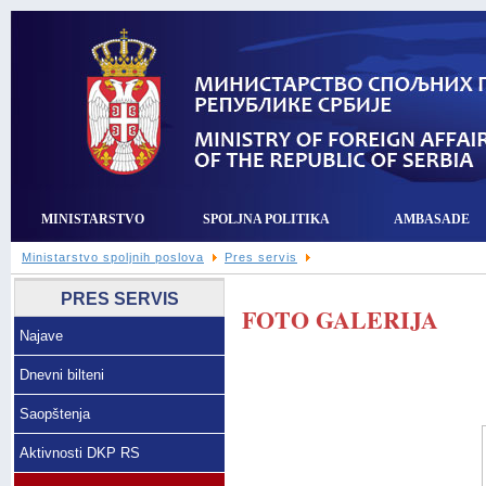
MINISTARSTVO
SPOLJNA POLITIKA
AMBASADE
Ministarstvo spoljnih poslova
Pres servis
PRES SERVIS
FOTO GALERIJA
Najave
Dnevni bilteni
Saopštenja
Aktivnosti DKP RS