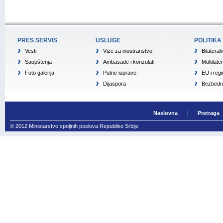
PRES SERVIS
USLUGE
POLITIKA
Vesti
Vize za inostranstvo
Bilateral
Saopštenja
Ambasade i konzulati
Multilate
Foto galerija
Putne isprave
EU i reg
Dijaspora
Bezbedno
Naslovna
Pretraga
© 2012 Ministarstvo spoljnih poslova Republike Srbije