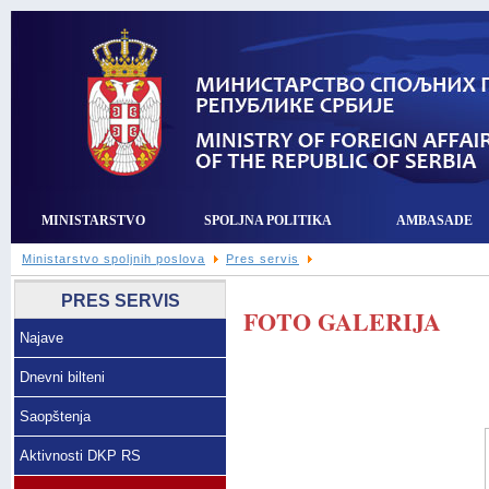
MINISTARSTVO
SPOLJNA POLITIKA
AMBASADE
Ministarstvo spoljnih poslova
Pres servis
PRES SERVIS
FOTO GALERIJA
Najave
Dnevni bilteni
Saopštenja
Aktivnosti DKP RS