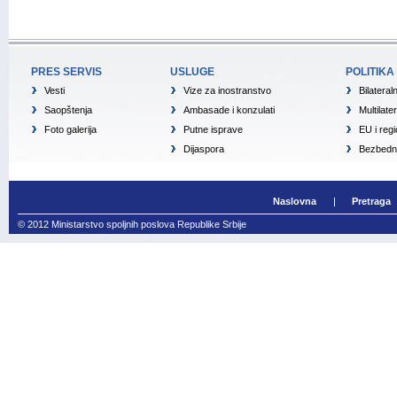
PRES SERVIS
USLUGE
POLITIKA
Vesti
Vize za inostranstvo
Bilateral
Saopštenja
Ambasade i konzulati
Multilate
Foto galerija
Putne isprave
EU i reg
Dijaspora
Bezbedno
Naslovna
Pretraga
© 2012 Ministarstvo spoljnih poslova Republike Srbije