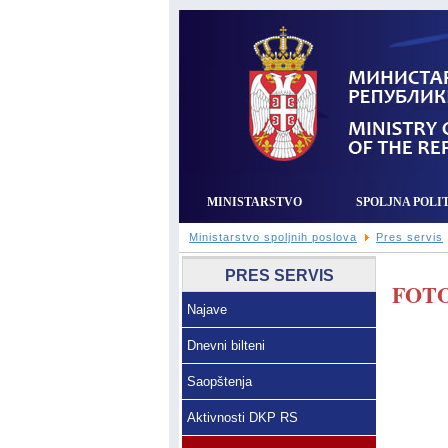
MINISTARSTVO
SPOLJNA POLI
Ministarstvo spoljnih poslova
Pres servis
PRES SERVIS
FOTO
Najave
Dnevni bilteni
Saopštenja
Aktivnosti DKP RS