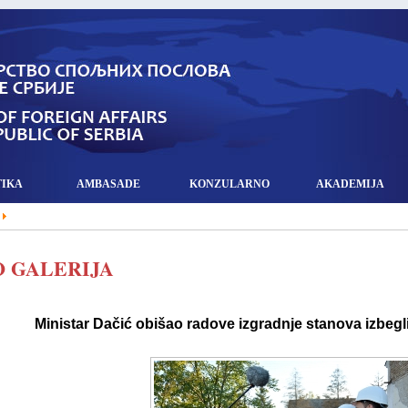
TIKA
AMBASADE
KONZULARNO
AKADEMIJA
 GALERIJA
Ministar Dačić obišao radove izgradnje stanova izbeg