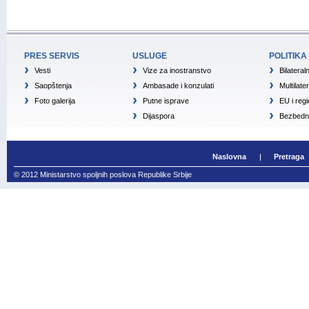
PRES SERVIS
USLUGE
POLITIKA
Vesti
Vize za inostranstvo
Bilateral
Saopštenja
Ambasade i konzulati
Multilate
Foto galerija
Putne isprave
EU i reg
Dijaspora
Bezbedno
Naslovna
Pretraga
© 2012 Ministarstvo spoljnih poslova Republike Srbije