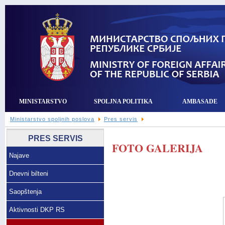
MINISTARSTVO
SPOLJNA POLITIKA
AMBASADE
Ministarstvo spoljnih poslova
Pres servis
PRES SERVIS
FOTO GALERIJA
Najave
Dnevni bilteni
Saopštenja
Aktivnosti DKP RS