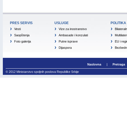
PRES SERVIS
USLUGE
POLITIKA
Vesti
Vize za inostranstvo
Bilateral
Saopštenja
Ambasade i konzulati
Multilate
Foto galerija
Putne isprave
EU i reg
Dijaspora
Bezbedno
Naslovna
Pretraga
© 2012 Ministarstvo spoljnih poslova Republike Srbije