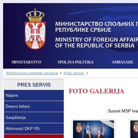
MINISTARSTVO
SPOLJNA POLITIKA
AMBASADE
Ministarstvo spoljnih poslova
Pres servis
PRES SERVIS
FOTO GALERIJA
Najave
Dnevni bilteni
Susret MSP Iva
Saopštenja
Aktivnosti DKP RS