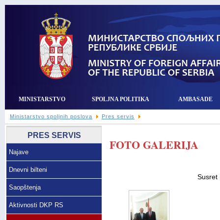
MINISTARSTVO
SPOLJNA POLITIKA
AMBASADE
Ministarstvo spoljnih poslova
Pres servis
PRES SERVIS
FOTO GALERIJA
Najave
Dnevni bilteni
Susret
Saopštenja
Aktivnosti DKP RS