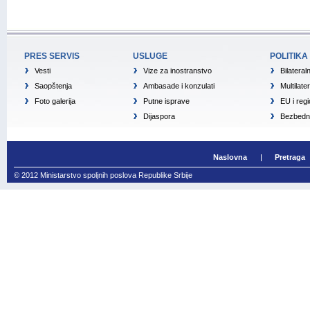
PRES SERVIS
USLUGE
POLITIKA
Vesti
Vize za inostranstvo
Bilateral
Saopštenja
Ambasade i konzulati
Multilate
Foto galerija
Putne isprave
EU i reg
Dijaspora
Bezbedno
Naslovna
Pretraga
© 2012 Ministarstvo spoljnih poslova Republike Srbije