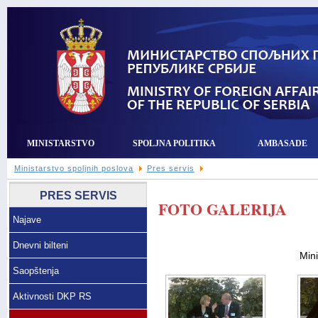
MINISTARSTVO
SPOLJNA POLITIKA
AMBASADE
Ministarstvo spoljnih poslova
Pres servis
PRES SERVIS
FOTO GALERIJA
Najave
Dnevni bilteni
Mini
Saopštenja
Aktivnosti DKP RS