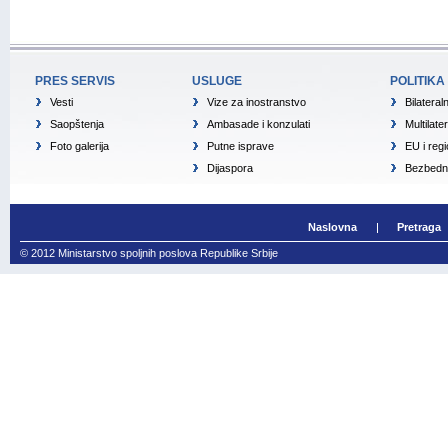
PRES SERVIS
USLUGE
POLITIKA
Vesti
Vize za inostranstvo
Bilateral
Saopštenja
Ambasade i konzulati
Multilate
Foto galerija
Putne isprave
EU i reg
Dijaspora
Bezbedno
Naslovna
Pretraga
© 2012 Ministarstvo spoljnih poslova Republike Srbije