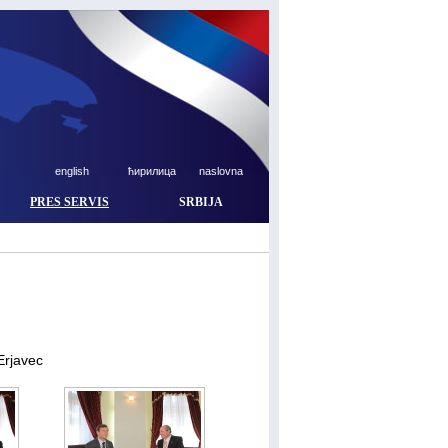
english
ћирилица
naslovna
PRES SERVIS
SRBIJA
 Erjavec