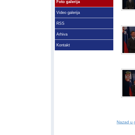
Foto galerija
Video galerija
RSS
Arhiva
Kontakt
Nazad u g