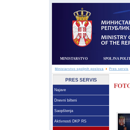
MINISTARSTVO
SPOLJNA POLI
Ministarstvo spoljnih poslova
Pres servis
PRES SERVIS
FOTO
Najave
Dnevni bilteni
Saopštenja
Aktivnosti DKP RS