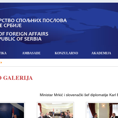
TIKA
AMBASADE
KONZULARNO
AKADEMIJA
 GALERIJA
Ministar Mrkić i slovenački šef diplomatije Karl