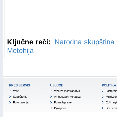
Ključne reči:
Narodna skupština 
Metohija
PRES SERVIS
USLUGE
POLITIKA
Vesti
Vize za inostranstvo
Bilateral
Saopštenja
Ambasade i konzulati
Multilate
Foto galerija
Putne isprave
EU i reg
Dijaspora
Bezbedno