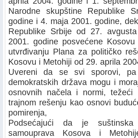
aprila 2004. godine i 1. septembr
Narodne skupštine Republike S
godine i 4. maja 2001. godine, de
Republike Srbije od 27. avgusta
2001. godine posvećene Kosovu i
utvrđivanju Plana za političko re
Kosovu i Metohiji od 29. aprila 200
Uvereni da se svi sporovi, pa 
demokratskih država mogu i moraj
osnovnih načela i normi, težeći
trajnom rešenju kao osnovi buduće
pomirenja,
Podsećajući da je suštinska
samouprava Kosova i Metohij