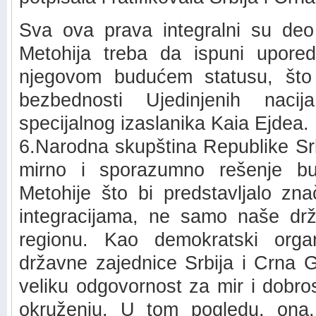
Sva ova prava integralni su deo
Metohija treba da ispuni upor
njegovom budućem statusu, što
bezbednosti Ujedinjenih naci
specijalnog izaslanika Kaia Ejdea.
6.Narodna skupština Republike Sr
mirno i sporazumno rešenje b
Metohije što bi predstavljalo zn
integracijama, ne samo naše drž
regionu. Kao demokratski orga
državne zajednice Srbija i Crna G
veliku odgovornost za mir i dobr
okruženju. U tom pogledu, ona, 