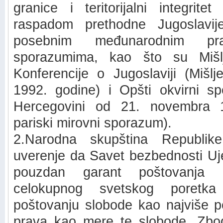
granice i teritorijalni integrite
raspadom prethodne Jugoslavi
posebnim međunarodnim pr
sporazumima, kao što su Mišlj
Konferencije o Jugoslaviji (Mišl
1992. godine) i Opšti okvirni s
Hercegovini od 21. novembra 1
pariski mirovni sporazum).
2.Narodna skupština Republike
uverenje da Savet bezbednosti Uje
pouzdan garant poštovanja
celokupnog svetskog poretk
poštovanju slobode kao najviše pol
prava kao mere te slobode. Zbo