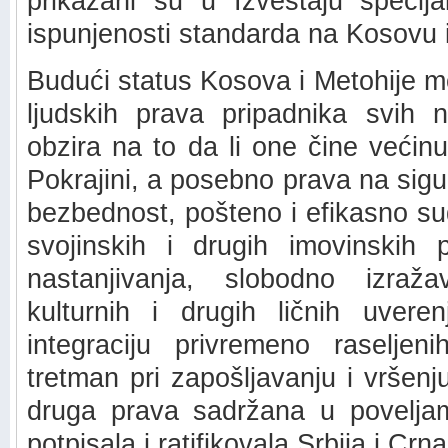
prikazani su u Izveštaju specij
ispunjenosti standarda na Kosovu i
Budući status Kosova i Metohije 
ljudskih prava pripadnika svih n
obzira na to da li one čine većinu
Pokrajini, a posebno prava na sigur
bezbednost, pošteno i efikasno s
svojinskih i drugih imovinskih 
nastanjivanja, slobodno izražav
kulturnih i drugih ličnih uvere
integraciju privremeno raseljen
tretman pri zapošljavanju i vršenj
druga prava sadržana u povelja
potpisala i ratifikovala Srbija i Crn