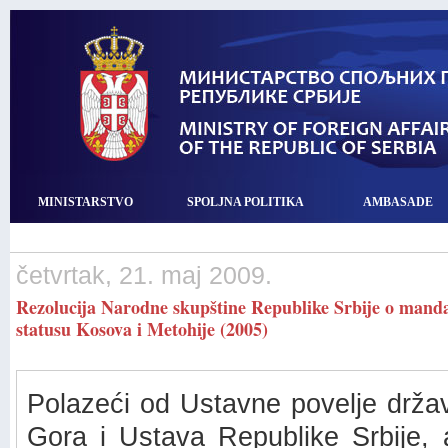
MINISTARSTVO
SPOLJNA POLITIKA
AMBASADE
četvrtak, 21. maj 2009.
Rezolucija Narodne skupštine Republike Srbije o manda
statusu Kosova i Metohije (2005)
Polazeći od Ustavne povelje držav
Gora i Ustava Republike Srbije,