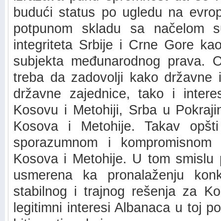
budući status po ugledu na evrops
potpunom skladu sa načelom suve
integriteta Srbije i Crne Gore ka
subjekta međunarodnog prava. Ob
treba da zadovolji kako državne i
državne zajednice, tako i inter
Kosovu i Metohiji, Srba u Pokrajin
Kosova i Metohije. Takav opšti
sporazumnom i kompromisnom r
Kosova i Metohije. U tom smislu p
usmerena ka pronalaženju konkr
stabilnog i trajnog rešenja za K
legitimni interesi Albanaca u toj p