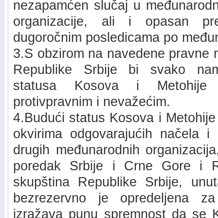
nezapamćen slučaj u međunarodno
organizacije, ali i opasan p
dugoročnim posledicama po međuna
3.S obzirom na navedene pravne r
Republike Srbije bi svako na
statusa Kosova i Metohije pr
protivpravnim i nevažećim.
4.Budući status Kosova i Metohije
okvirima odgovarajućih načela i 
drugih međunarodnih organizacija,
poredak Srbije i Crne Gore i R
skupština Republike Srbije, unuta
bezrezervno je opredeljena z
izražava punu spremnost da se K