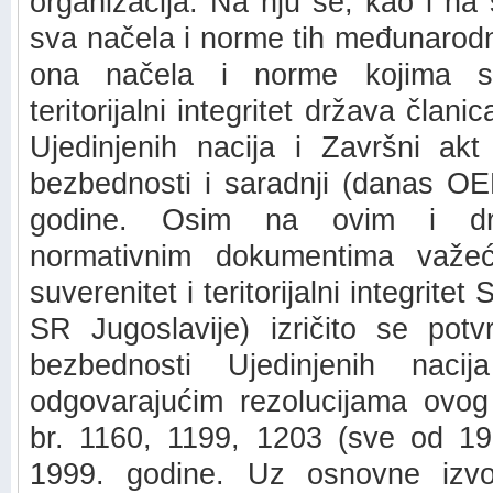
organizacija. Na nju se, kao i na
sva načela i norme tih međunarodn
ona načela i norme kojima se
teritorijalni integritet država član
Ujedinjenih nacija i Završni akt
bezbednosti i saradnji (danas OE
godine. Osim na ovim i dru
normativnim dokumentima važe
suverenitet i teritorijalni integrite
SR Jugoslavije) izričito se potv
bezbednosti Ujedinjenih nac
odgovarajućim rezolucijama ovog 
br. 1160, 1199, 1203 (sve od 19
1999. godine. Uz osnovne izv