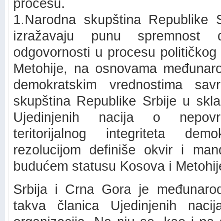
procesu.
1.Narodna skupština Republike Sr
izražavaju punu spremnost
odgovornosti u procesu političkog
Metohije, na osnovama međunaro
demokratskim vrednostima sav
skupština Republike Srbije u skl
Ujedinjenih nacija o nepovre
teritorijalnog integriteta de
rezolucijom definiše okvir i man
budućem statusu Kosova i Metohij
Srbija i Crna Gora je međunarod
takva članica Ujedinjenih naci