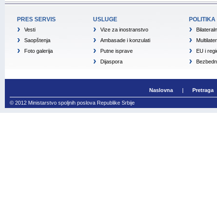
PRES SERVIS
USLUGE
POLITIKA
Vesti
Vize za inostranstvo
Bilateral
Saopštenja
Ambasade i konzulati
Multilate
Foto galerija
Putne isprave
EU i reg
Dijaspora
Bezbedno
Naslovna
Pretraga
© 2012 Ministarstvo spoljnih poslova Republike Srbije