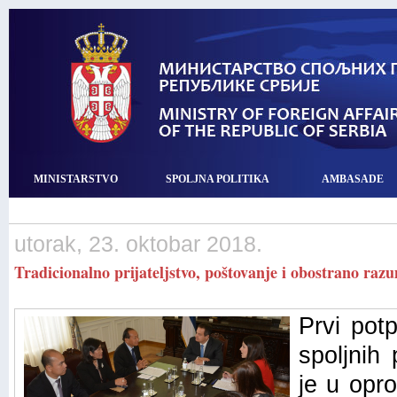
MINISTARSTVO
SPOLJNA POLITIKA
AMBASADE
utorak, 23. oktobar 2018.
Tradicionalno prijateljstvo, poštovanje i obostrano raz
Prvi pot
spoljnih
je u opr