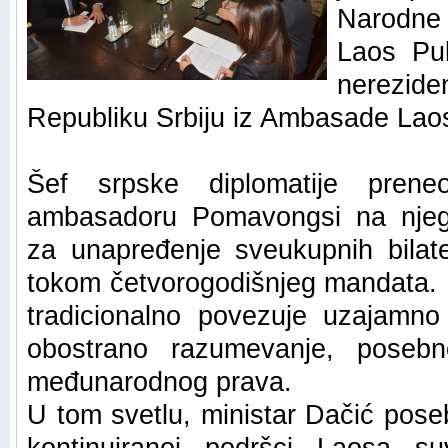
Narodne
Laos Pu
nerezide
Republiku Srbiju iz Ambasade Laosa
Šef srpske diplomatije prene
ambasadoru Pomavongsi na njeg
za unapređenje sveukupnih bilat
tokom četvorogodišnjeg mandata. P
tradicionalno povezuje uzajamno p
obostrano razumevanje, posebn
međunarodnog prava.
U tom svetlu, ministar Dačić poseb