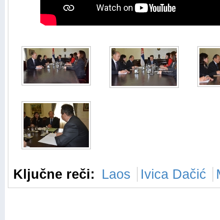
Ključne reči:
Laos
Ivica Dačić