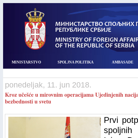
MINISTARSTVO
SPOLJNA POLITIKA
AMBASADE
ponedeljak, 11. jun 2018.
Kroz učešće u mirovnim operacijama Ujedinjenih nacija
bezbednosti u svetu
Prvi pot
spoljnih