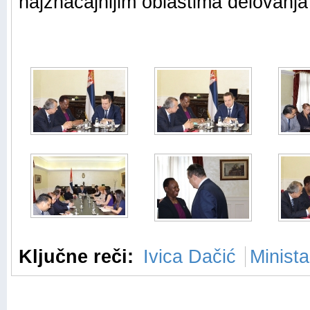
najznačajnijim oblastima delovanja
Ključne reči:
Ivica Dačić
Minista