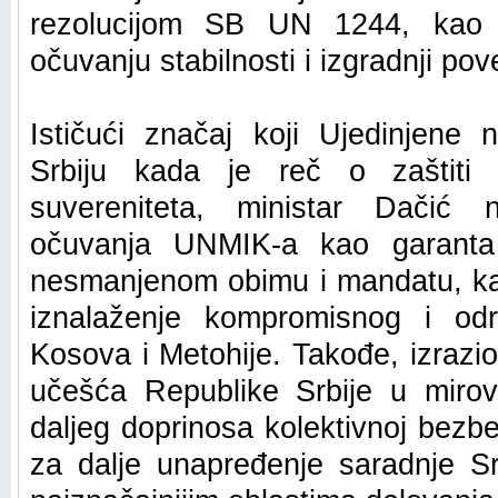
rezolucijom SB UN 1244, kao
očuvanju stabilnosti i izgradnji p
Ističući značaj koji Ujedinjene 
Srbiju kada je reč o zaštiti ter
suvereniteta, ministar Dačić 
očuvanja UNMIK-a kao garanta 
nesmanjenom obimu i mandatu, kao
iznalaženje kompromisnog i odr
Kosova i Metohije. Takođe, izrazi
učešća Republike Srbije u mirov
daljeg doprinosa kolektivnoj bezbe
za dalje unapređenje saradnje Srb