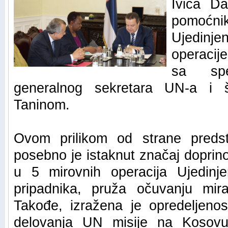
Ivica D
pomoćni
Ujedinj
operacij
sa spec
generalnog sekretara UN-a i
Taninom.
Ovom prilikom od strane predsta
posebno je istaknut značaj doprino
u 5 mirovnih operacija Ujedinj
pripadnika, pruža očuvanju mir
Takođe, izražena je opredeljenos
delovanja UN misije na Kosovu