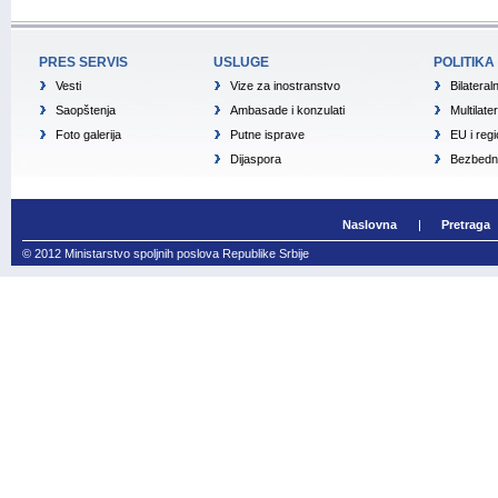
PRES SERVIS
USLUGE
POLITIKA
Vesti
Vize za inostranstvo
Bilateral
Saopštenja
Ambasade i konzulati
Multilate
Foto galerija
Putne isprave
EU i reg
Dijaspora
Bezbedno
Naslovna
Pretraga
© 2012 Ministarstvo spoljnih poslova Republike Srbije