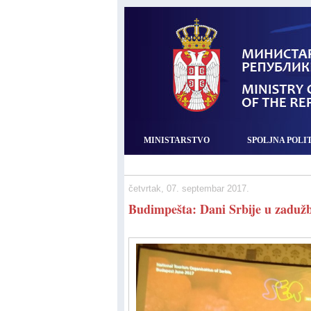
MINISTARSTVO
SPOLJNA POLI
četvrtak, 07. septembar 2017.
Budimpešta: Dani Srbije u zadužbi