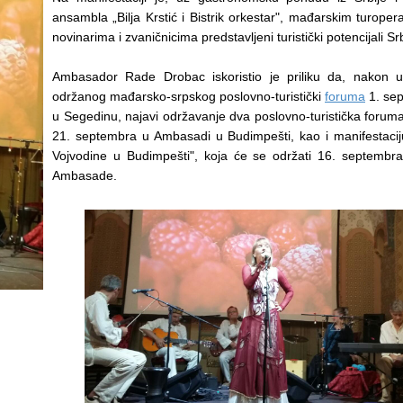
ansambla „Bilja Krstić i Bistrik orkestar", mađarskim turoper
novinarima i zvaničnicima predstavljeni turistički potencijali Srb
Ambasador Rade Drobac iskoristio je priliku da, nakon 
održanog mađarsko-srpskog poslovno-turistički
foruma
1. se
u Segedinu, najavi održavanje dva poslovno-turistička forum
21. septembra u Ambasadi u Budimpešti, kao i manifestacij
Vojvodine u Budimpešti", koja će se održati 16. septembra
Ambasade.