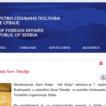
TIKA
AMBASADE
KONZULARNO
AKADEMIJA
ni Save Tekelije
Manifestacija „Dani Srbije - Vidi Srbiju" održana je 7. sep
Budimpešti, u zadužbini Save Tekelije, uz podršku Ambasade 
Turističke organizacije Srbije.
Na manifestaciji je, uz gastronomsku ponudu iz Srbije i