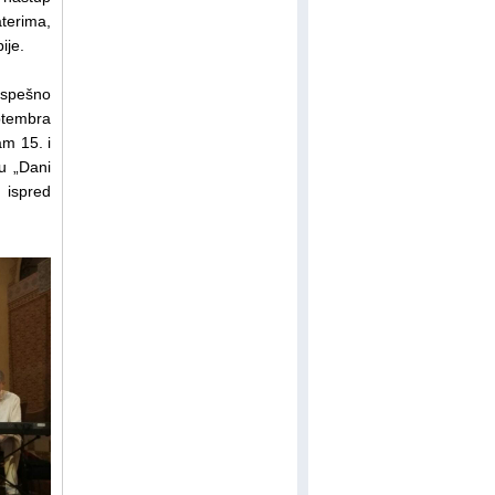
aterima,
ije.
uspešno
ptembra
am 15. i
u „Dani
 ispred