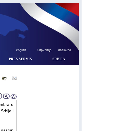
english
ћирилица
naslovna
PRES SERVIS
SRBIJA
tembra u
Srbije i
 nastup