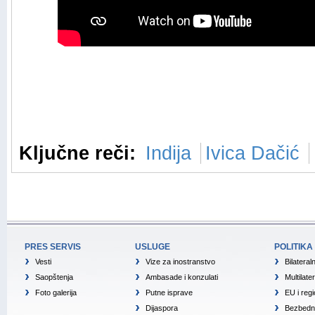
Ključne reči:
Indija
Ivica Dačić
PRES SERVIS
USLUGE
POLITIKA
Vesti
Vize za inostranstvo
Bilateral
Saopštenja
Ambasade i konzulati
Multilate
Foto galerija
Putne isprave
EU i reg
Dijaspora
Bezbedno