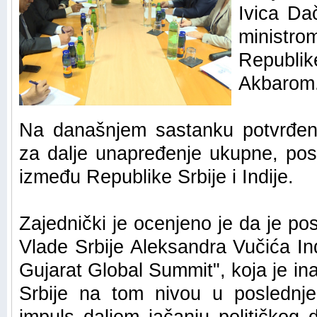
Ivica Da
ministr
Republi
Akbarom
Na današnjem sastanku potvrđen
za dalje unapređenje ukupne, po
između Republike Srbije i Indije.
Zajednički je ocenjeno je da je p
Vlade Srbije Aleksandra Vučića Ind
Gujarat Global Summit", koja je inač
Srbije na tom nivou u poslednje 