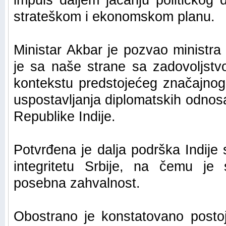
impuls daljem jačanju političkog 
strateškom i ekonomskom planu.
Ministar Akbar je pozvao ministra 
je sa naše strane sa zadovoljst
kontekstu predstojećeg značajnog 
uspostavljanja diplomatskih odnos
Republike Indije.
Potvrđena je dalja podrška Indije s
integritetu Srbije, na čemu je
posebna zahvalnost.
Obostrano je konstatovano postoj