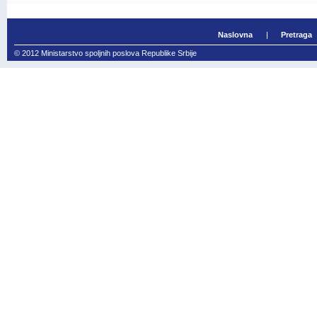
Naslovna
Pretraga
© 2012 Ministarstvo spoljnih poslova Republike Srbije