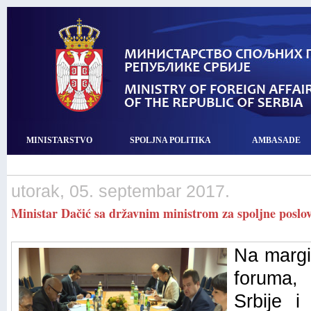
MINISTARSTVO
SPOLJNA POLITIKA
AMBASADE
utorak, 05. septembar 2017.
Ministar Dačić sa državnim ministrom za spoljne poslov
Na margi
foruma, 
Srbije i