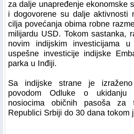
za dalje unapređenje ekonomske s
i dogovorene su dalje aktivnosti 
cilja povećanja obima robne razm
milijardu USD. Tokom sastanka, r
novim indijskim investicijama u
uspešne investicije indijske Em
parka u Inđiji.
Sa indijske strane je izražen
povodom Odluke o ukidanju vi
nosiocima običnih pasoša za t
Republici Srbiji do 30 dana tokom 