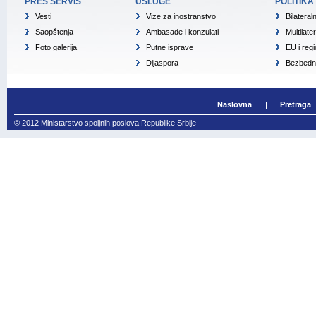
PRES SERVIS
USLUGE
POLITIKA
Vesti
Vize za inostranstvo
Bilateral
Saopštenja
Ambasade i konzulati
Multilate
Foto galerija
Putne isprave
EU i reg
Dijaspora
Bezbedno
Naslovna
Pretraga
© 2012 Ministarstvo spoljnih poslova Republike Srbije