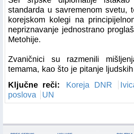
Šef srpske diplomatije istakao 
standarda u savremenom svetu, te
korejskom kolegi na principijeln
nepriznavanje jednostrano progla
Metohije.
Zvaničnici su razmenili mišljen
temama, kao što je pitanje ljudskih
Ključne reči:
Koreja DNR
Ivi
poslova
UN