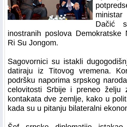
potpred
minista
Dačić s
inostranih poslova Demokratske 
Ri Su Jongom.
Sagovornici su istakli dugogodišnj
datiraju iz Titovog vremena. Kor
podršku naporima srpskog naroda 
celovitosti Srbije i preneo želju
kontakata dve zemlje, kako u politi
kada su u pitanju bilateralni ekono