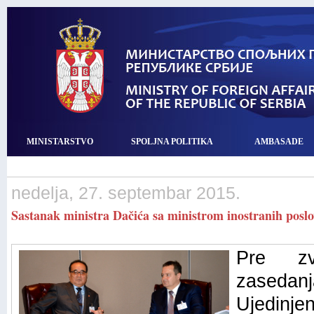
MINISTARSTVO
SPOLJNA POLITIKA
AMBASADE
nedelja, 27. septembar 2015.
Sastanak ministra Dačića sa ministrom inostranih pos
Pre zv
zasedan
Ujedin