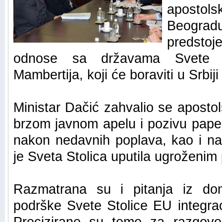
apostols
Beogradu
predsto
odnose sa državama Svete S
Mambertija, koji će boraviti u Srbiji
Ministar Dačić zahvalio se aposto
brzom javnom apelu i pozivu pape
nakon nedavnih poplava, kao i na
je Sveta Stolica uputila ugroženim 
Razmatrana su i pitanja iz dom
podrške Svete Stolice EU integrac