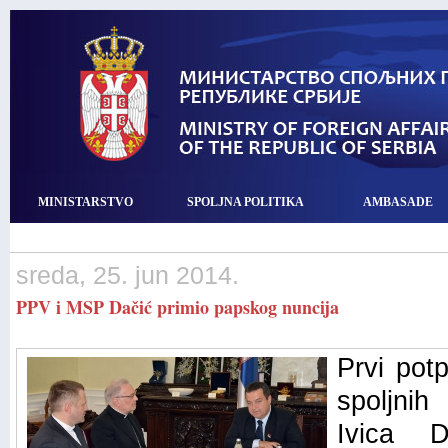
MINISTARSTVO
SPOLJNA POLITIKA
AMBASADE
sreda, 25. jun 2014.
PPV i MSP Dačić primio papskog nuncija
Prvi pot
spoljnih
Ivica 