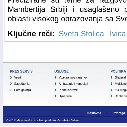
Precizirane su teme za razgovo
Mambertija Srbiji i usaglašeno 
oblasti visokog obrazovanja sa Sv
Ključne reči:
Sveta Stolica
Ivica
PRES SERVIS
USLUGE
POLITIKA
Vesti
Vize za inostranstvo
Bilateral
Saopštenja
Ambasade i konzulati
Multilate
Foto galerija
Putne isprave
EU i reg
Dijaspora
Bezbedno
Naslovna
Pretraga
© 2012 Ministarstvo spoljnih poslova Republike Srbije