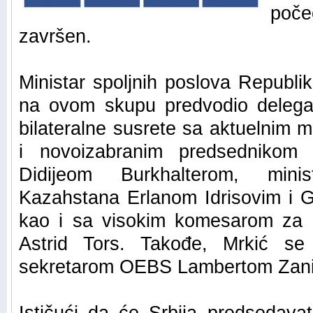
poč
završen.
Ministar spoljnih poslova Republik
na ovom skupu predvodio delegac
bilateralne susrete sa aktuelnim m
i novoizabranim predsednikom 
Didijeom Burkhalterom, minis
Kazahstana Erlanom Idrisovim i G
kao i sa visokim komesarom za
Astrid Tors. Takođe, Mrkić se
sekretarom OEBS Lambertom Zani