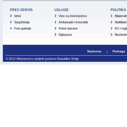
PRES SERVIS
USLUGE
POLITIKA
Vesti
Vize za inostranstvo
Bilateral
Saopštenja
Ambasade i konzulati
Multilate
Foto galerija
Putne isprave
EU i reg
Dijaspora
Bezbedno
Naslovna
Pretraga
© 2012 Ministarstvo spoljnih poslova Republike Srbije