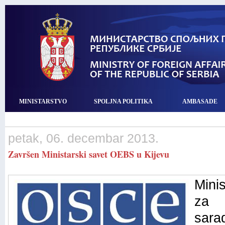
MINISTARSTVO
SPOLJNA POLITIKA
AMBASADE
petak, 06. decembar 2013.
Završen Ministarski savet OEBS u Kijevu
Mini
za 
sara