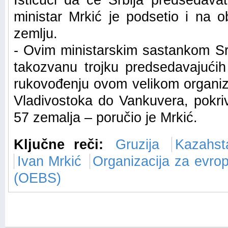
Ističući da će Srbija predsedav
ministar Mrkić je podsetio i na 
zemlju.
- Ovim ministarskim sastankom Srb
takozvanu trojku predsedavajući
rukovođenju ovom velikom organiza
Vladivostoka do Vankuvera, pokriva
57 zemalja – poručio je Mrkić.
Ključne reči:
Gruzija
Kazahst
Ivan Mrkić
Organizacija za evro
(OEBS)